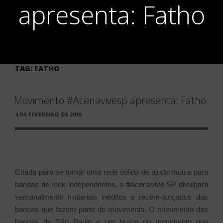
apresenta: Fatho
TAG:
FATHO
Movimento #Acenavivesp apresenta: Fatho
PUBLICADO
4 DE FEVEREIRO DE 2016
EM
Criada para se tornar uma rede sólida de ajuda mútua para
bandas de rock independentes, o #Acenavive SP divulgará
semanalmente materiais inéditos e recém-lançados das
bandas que fazem parte do movimento. O movimento das
bandas de São Paulo é um braço do movimento que