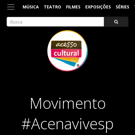
MÚSICA
TEATRO
FILMES
EXPOSIÇÕES
SÉRIES
ACESSO CULTURAL
Arte, Cultura Pop e Entretenimento
Movimento
#Acenavivesp