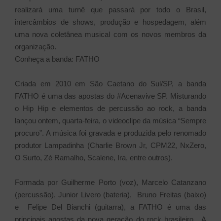
realizará uma turnê que passará por todo o Brasil,
intercâmbios de shows, produção e hospedagem, além
uma nova coletânea musical com os novos membros da
organização.
Conheça a banda: FATHO
Criada em 2010 em São Caetano do Sul/SP, a banda
FATHO é uma das apostas do #Acenavive SP. Misturando
o Hip Hip e elementos de percussão ao rock, a banda
lançou ontem, quarta-feira, o videoclipe da música “Sempre
procuro”. A música foi gravada e produzida pelo renomado
produtor Lampadinha (Charlie Brown Jr, CPM22, NxZero,
O Surto, Zé Ramalho, Scalene, Ira, entre outros).
Formada por Guilherme Porto (voz), Marcelo Catanzano
(percussão), Junior Livero (bateria), Bruno Freitas (baixo)
e Felipe Del Bianchi (guitarra), a FATHO é uma das
principais apostas da nova geração do rock brasileiro. A