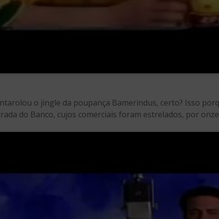
cantarolou o jingle da poupança Bamerindus, certo? Isso po
rada do Banco, cujos comerciais foram estrelados, por onz