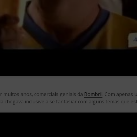
 muitos anos, comerciais geniais da
Bombril
. Com apenas u
 chegava inclusive a se fantasiar com alguns temas que e