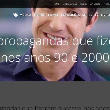
HOME
QUEM SOMOS
SOBRE
ANUNCIE
PROJE
MÚSICA
TEATRO
FILMES
EXPOSIÇÕES
SÉRIES
TV
LIVRO
propagandas que fi
nos anos 90 e 2000
gandas que fizeram sucesso nos anos