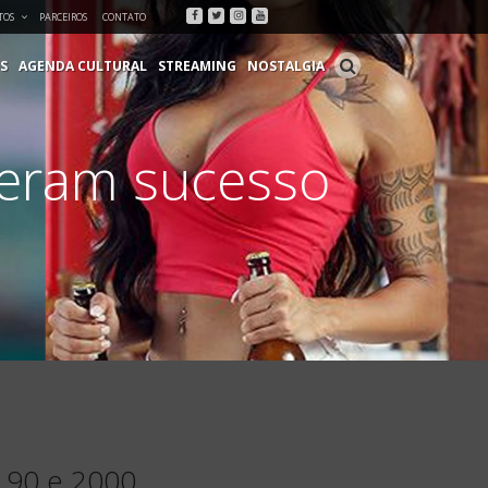
Facebook
Twitter
Instagram
Youtube
TOS
PARCEIROS
CONTATO
S
AGENDA CULTURAL
STREAMING
NOSTALGIA
zeram sucesso
 90 e 2000