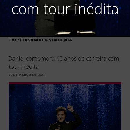
com tour inédita
TAG:
FERNANDO & SOROCABA
Daniel comemora 40 anos de carreira com
tour inédita
PUBLICADO
26 DE MARÇO DE 2023
EM