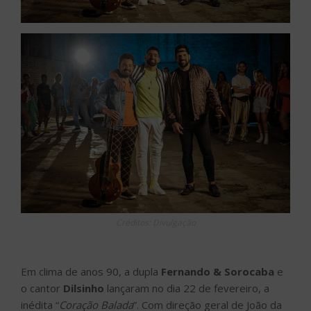
Créditos: Divulgação
Em clima de anos 90, a dupla
Fernando & Sorocaba
e
o cantor
Dilsinho
lançaram no dia 22 de fevereiro, a
inédita “
Coração Balada
”. Com direção geral de João da