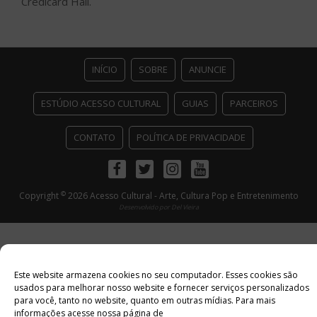
Credicard Hall.
INÍCIO
SOBRE
ANUNCIE
ESTÚDIO ACESSO CULTURAL
GUIAS
PARCEIROS
CONTATO
POLÍTICA DE PRIVACIDADE
Facebook
Twitter
Instagram
Youtube
©
Copyright
2026 Acesso Cultural - Arte, Cultura Pop e Entretenimento
Desenvolvido por
Del Vieira
Este website armazena cookies no seu computador. Esses cookies são
usados ​​para melhorar nosso website e fornecer serviços personalizados
para você, tanto no website, quanto em outras mídias. Para mais
informações acesse nossa página de