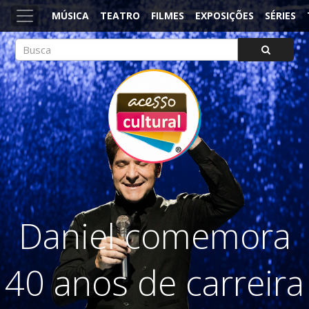
MÚSICA
TEATRO
FILMES
EXPOSIÇÕES
SÉRIES
ACESSO CULTURAL
Arte, Cultura Pop e Entretenimento
Daniel comemora
40 anos de carreira