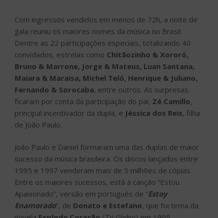
Com ingressos vendidos em menos de 72h, a noite de
gala reuniu os maiores nomes da música no Brasil.
Dentre as 22 participações especiais, totalizando 40
convidados, estrelas como
Chitãozinho & Xororó,
Bruno & Marrone, Jorge & Mateus, Luan Santana,
Maiara & Maraisa, Michel Teló, Henrique & Juliano,
Fernando & Sorocaba
, entre outros. As surpresas
ficaram por conta da participação do pai,
Zé Camillo
,
principal incentivador da dupla, e
Jéssica dos Reis
, filha
de João Paulo.
João Paulo e Daniel formaram uma das duplas de maior
sucesso da música brasileira. Os discos lançados entre
1995 e 1997 venderam mais de 5 milhões de cópias.
Entre os maiores sucessos, está a canção “Estou
Apaixonado”, versão em português de “
Estoy
Enamorado
”, de
Donato e Estefano
, que foi tema da
novela
Explode Coração
(TV Globo) em 1995.