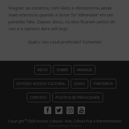
Wagner se encantou com Gleici e demonstrou ainda
mais interesse quando a sister foi “eliminada” em um
paredão fake. Depois disso, os dois ficaram juntos de
vez e o namoro dura até hoje.
Qual o seu casal preferido? Comente!
INÍCIO
SOBRE
ANUNCIE
ESTÚDIO ACESSO CULTURAL
GUIAS
PARCEIROS
CONTATO
POLÍTICA DE PRIVACIDADE
Facebook
Twitter
Instagram
Youtube
©
Copyright
2026 Acesso Cultural - Arte, Cultura Pop e Entretenimento
Desenvolvido por
Del Vieira