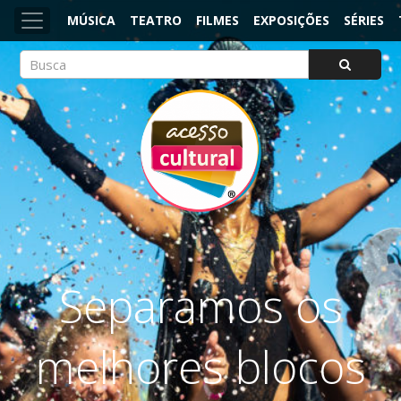
MÚSICA
TEATRO
FILMES
EXPOSIÇÕES
SÉRIES
ACESSO CULTURAL
Arte, Cultura Pop e Entretenimento
Separamos os
melhores blocos