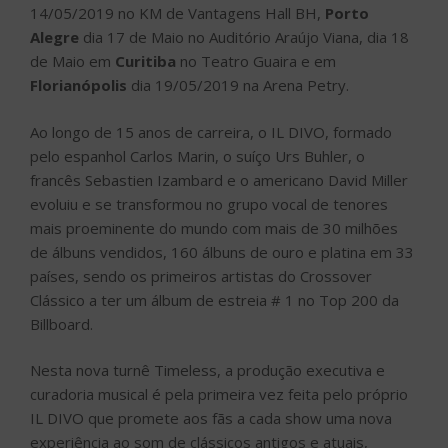
14/05/2019 no KM de Vantagens Hall BH,
Porto
Alegre
dia 17 de Maio no Auditório Araújo Viana, dia 18
de Maio em
Curitiba
no Teatro Guaira e em
Florianópolis
dia 19/05/2019 na Arena Petry.
Ao longo de 15 anos de carreira, o IL DIVO, formado
pelo espanhol Carlos Marin, o suíço Urs Buhler, o
francês Sebastien Izambard e o americano David Miller
evoluiu e se transformou no grupo vocal de tenores
mais proeminente do mundo com mais de 30 milhões
de álbuns vendidos, 160 álbuns de ouro e platina em 33
países, sendo os primeiros artistas do Crossover
Clássico a ter um álbum de estreia # 1 no Top 200 da
Billboard.
Nesta nova turnê Timeless, a produção executiva e
curadoria musical é pela primeira vez feita pelo próprio
IL DIVO que promete aos fãs a cada show uma nova
experiência ao som de clássicos antigos e atuais,