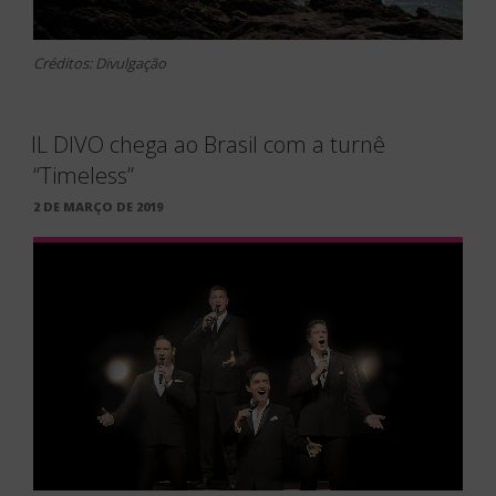
Créditos: Divulgação
IL DIVO chega ao Brasil com a turnê
“Timeless”
PUBLICADO
2 DE MARÇO DE 2019
EM