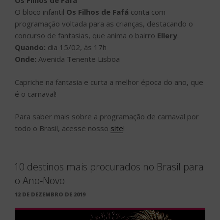
Os Filhos de Fafá
O bloco infantil
Os Filhos de Fafá
conta com
programação voltada para as crianças, destacando o
concurso de fantasias, que anima o bairro
Ellery
.
Quando:
dia 15/02, às 17h
Onde:
Avenida Tenente Lisboa
Capriche na fantasia e curta a melhor época do ano, que
é o carnaval!
Para saber mais sobre a programação de carnaval por
todo o Brasil, acesse nosso
site
!
10 destinos mais procurados no Brasil para
o Ano-Novo
PUBLICADO
12 DE DEZEMBRO DE 2019
EM