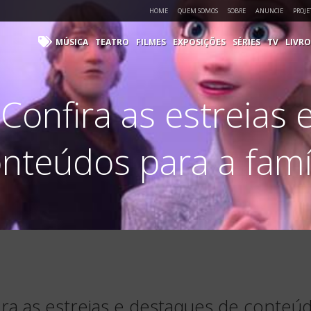
HOME
QUEM SOMOS
SOBRE
ANUNCIE
PROJE
MÚSICA
TEATRO
FILMES
EXPOSIÇÕES
SÉRIES
TV
LIVRO
Confira as estreias 
nteúdos para a famí
a as estreias e destaques de conteúdo