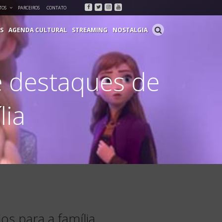
Facebook
Twitter
Instagram
Youtube
TOS
PARCEIROS
CONTATO
S
AGENDA CULTURAL
STREAMING
NOSTALGIA
e destaques de
lia
s para a família