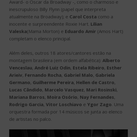
Award- o Oscar da Broadway -, como o charmoso e
inescrupuloso Billy Flynn (papel que interpreta
atualmente na Broadway); e
Carol Costa
como a
inocente e surpreendente Roxie Hart.
Lilian
Valeska
(Mama Morton) e
Eduardo Amir
(Amos Hart)
completam o elenco principal.
Além deles, outros 18 atores/cantores estão na
montagem brasileira (em ordem alfabética):
Alberto
Venceslau
,
André Luiz Odin
,
Estela Ribeiro
,
Esther
Arieiv
,
Fernando Rocha
,
Gabriel Malo
,
Gabriela
Germano
,
Guilherme Pereira
,
Hellen de Castro
,
Lucas Cândido
,
Marcelo Vasquez
,
Mari Rosinski
,
Mariana Barros
,
Moira Osório
,
Nay Fernandes
,
Rodrigo Garcia
,
Vitor Loschiavo
e
Ygor Zago
. Uma
orquestra formada por 14 músicos se junta ao elenco
de artistas no palco.