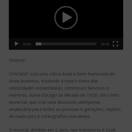
vídeo
00:00
00:30
Sinopse:
CHICAGO traz uma crítica ácida e bem-humorada do
show business, trazendo à tona o tema das
celebridades instantâneas, criminosos famosos e
mentiras, numa Chicago da década de 1920. Um conto
universal, que traz uma discussão atemporal,
atualíssima para todos as pessoas e gerações, repleto
de muito jazz e coreografias marcantes.
O musical, dividido em 2 atos, nos transporta à Cook