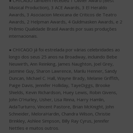
● CHICAGO também recebeu 1 Olivier Award (Best
Musical Production), 3 ACE Awards, 3 El Heraldo
Awards, 3 Asociacion Mexicana de Criticos de Teatro
Awards, 2 Helpman Awards, 4 Guldmasken Awards, e 2
Prêmio Qualidade Brasil Awards por suas produções
internacionais.
● CHICAGO já foi estrelada por várias celebridades ao
longo dos seus 25 anos na Broadway, incluindo Bebe
Neuwirth, Ann Reinking, James Naughton, Joel Grey,
Jasmine Guy, Sharon Lawrence, Marilu Henner, Sandy
Duncan, Michael C. Hall, Wayne Brady, Melanie Griffith,
Paige Davis, Jennifer Holliday, TayeDiggs, Brooke
Shields, Kevin Richardson, Huey Lewis, Robin Givens,
John O’Hurley, Usher, Lisa Rinna, Harry Hamlin,
AidaTurturro, Vincent Pastore, Brian McKnight, John
Schneider, MeloraHardin, Chandra Wilson, Christie
Brinkley, Ashlee Simpson, Billy Ray Cyrus, Jennifer
Nettles e muitos outros.