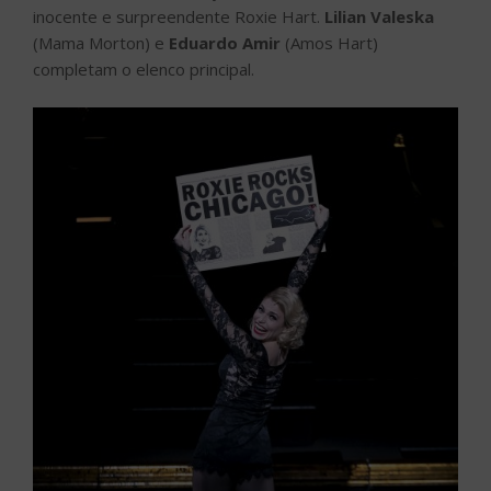
inocente e surpreendente Roxie Hart.
Lilian Valeska
(Mama Morton) e
Eduardo Amir
(Amos Hart)
completam o elenco principal.