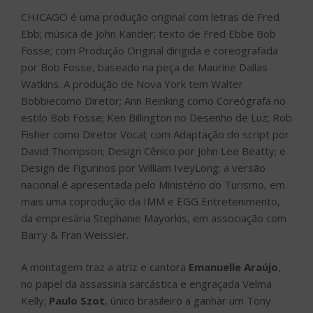
CHICAGO é uma produção original com letras de Fred
Ebb; música de John Kander; texto de Fred Ebbe Bob
Fosse; com Produção Original dirigida e coreografada
por Bob Fosse, baseado na peça de Maurine Dallas
Watkins. A produção de Nova York tem Walter
Bobbiecomo Diretor; Ann Reinking como Coreógrafa no
estilo Bob Fosse; Ken Billington no Desenho de Luz; Rob
Fisher como Diretor Vocal; com Adaptação do script por
David Thompson; Design Cênico por John Lee Beatty; e
Design de Figurinos por William IveyLong; a versão
nacional é apresentada pelo Ministério do Turismo, em
mais uma coprodução da IMM e EGG Entretenimento,
da empresária Stephanie Mayorkis, em associação com
Barry & Fran Weissler.
A montagem traz a atriz e cantora
Emanuelle Araújo
,
no papel da assassina sarcástica e engraçada Velma
Kelly;
Paulo Szot
, único brasileiro a ganhar um Tony