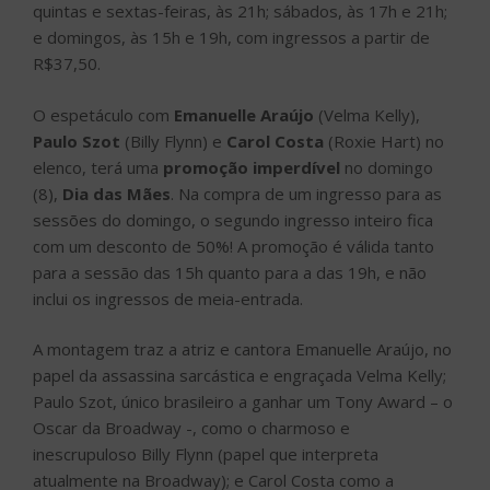
quintas e sextas-feiras, às 21h; sábados, às 17h e 21h;
e domingos, às 15h e 19h, com ingressos a partir de
R$37,50.
O espetáculo com
Emanuelle Araújo
(Velma Kelly),
Paulo Szot
(Billy Flynn) e
Carol Costa
(Roxie Hart) no
elenco, terá uma
promoção imperdível
no domingo
(8),
Dia das Mães
. Na compra de um ingresso para as
sessões do domingo, o segundo ingresso inteiro fica
com um desconto de 50%! A promoção é válida tanto
para a sessão das 15h quanto para a das 19h, e não
inclui os ingressos de meia-entrada.
A montagem traz a atriz e cantora Emanuelle Araújo, no
papel da assassina sarcástica e engraçada Velma Kelly;
Paulo Szot, único brasileiro a ganhar um Tony Award – o
Oscar da Broadway -, como o charmoso e
inescrupuloso Billy Flynn (papel que interpreta
atualmente na Broadway); e Carol Costa como a