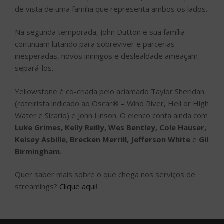
de vista de uma família que representa ambos os lados.
Na segunda temporada, John Dutton e sua família
continuam lutando para sobreviver e parcerias
inesperadas, novos inimigos e deslealdade ameaçam
separá-los.
Yellowstone é co-criada pelo aclamado Taylor Sheridan
(roteirista indicado ao Oscar® – Wind River, Hell or High
Water e Sicario) e John Linson. O elenco conta ainda com
Luke Grimes, Kelly Reilly, Wes Bentley, Cole Hauser,
Kelsey Asbille, Brecken Merrill, Jefferson White
e
Gil
Birmingham
.
Quer saber mais sobre o que chega nos serviços de
streamings?
Clique aqui
!