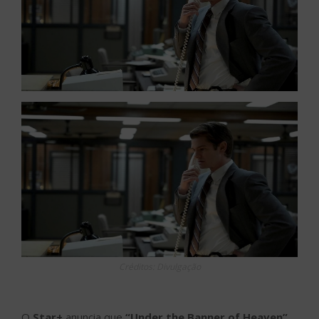
Créditos: Divulgação
O
Star+
anuncia que
“Under the Banner of Heaven”
,