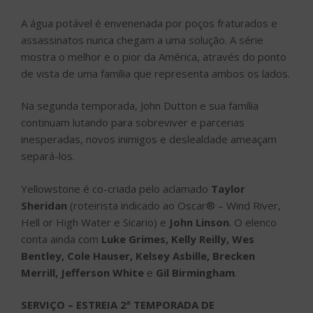
A água potável é envenenada por poços fraturados e
assassinatos nunca chegam a uma solução. A série
mostra o melhor e o pior da América, através do ponto
de vista de uma família que representa ambos os lados.
Na segunda temporada, John Dutton e sua família
continuam lutando para sobreviver e parcerias
inesperadas, novos inimigos e deslealdade ameaçam
separá-los.
Yellowstone é co-criada pelo aclamado
Taylor
Sheridan
(roteirista indicado ao Oscar® – Wind River,
Hell or High Water e Sicario) e
John Linson
. O elenco
conta ainda com
Luke Grimes, Kelly Reilly, Wes
Bentley, Cole Hauser, Kelsey Asbille, Brecken
Merrill, Jefferson White
e
Gil Birmingham
.
SERVIÇO – ESTREIA 2ª TEMPORADA DE