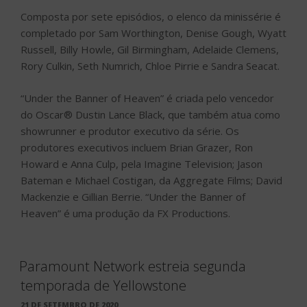
Composta por sete episódios, o elenco da minissérie é
completado por Sam Worthington, Denise Gough, Wyatt
Russell, Billy Howle, Gil Birmingham, Adelaide Clemens,
Rory Culkin, Seth Numrich, Chloe Pirrie e Sandra Seacat.
“Under the Banner of Heaven” é criada pelo vencedor
do Oscar® Dustin Lance Black, que também atua como
showrunner e produtor executivo da série. Os
produtores executivos incluem Brian Grazer, Ron
Howard e Anna Culp, pela Imagine Television; Jason
Bateman e Michael Costigan, da Aggregate Films; David
Mackenzie e Gillian Berrie. “Under the Banner of
Heaven” é uma produção da FX Productions.
Paramount Network estreia segunda
temporada de Yellowstone
PUBLICADO
21 DE SETEMBRO DE 2020