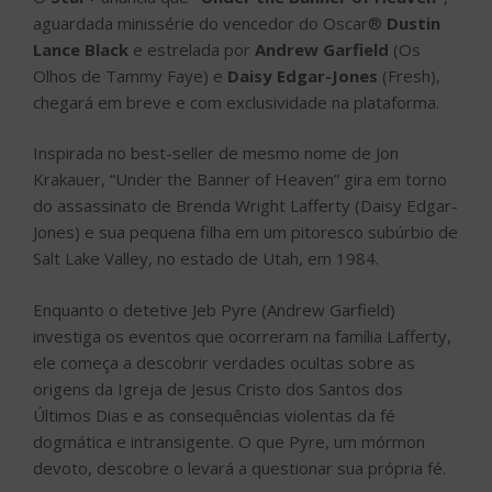
aguardada minissérie do vencedor do Oscar®
Dustin
Lance Black
e estrelada por
Andrew Garfield
(Os
Olhos de Tammy Faye) e
Daisy Edgar-Jones
(Fresh),
chegará em breve e com exclusividade na plataforma.
Inspirada no best-seller de mesmo nome de Jon
Krakauer, “Under the Banner of Heaven” gira em torno
do assassinato de Brenda Wright Lafferty (Daisy Edgar-
Jones) e sua pequena filha em um pitoresco subúrbio de
Salt Lake Valley, no estado de Utah, em 1984.
Enquanto o detetive Jeb Pyre (Andrew Garfield)
investiga os eventos que ocorreram na família Lafferty,
ele começa a descobrir verdades ocultas sobre as
origens da Igreja de Jesus Cristo dos Santos dos
Últimos Dias e as consequências violentas da fé
dogmática e intransigente. O que Pyre, um mórmon
devoto, descobre o levará a questionar sua própria fé.