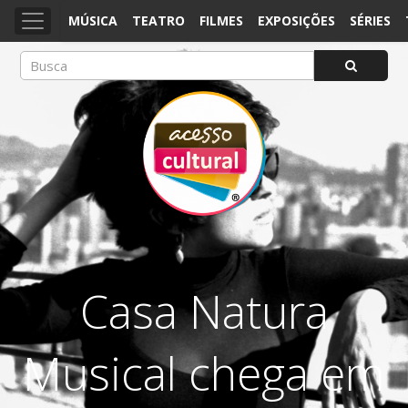
MÚSICA
TEATRO
FILMES
EXPOSIÇÕES
SÉRIES
ACESSO CULTURAL
Arte, Cultura Pop e Entretenimento
Casa Natura
Musical chega em