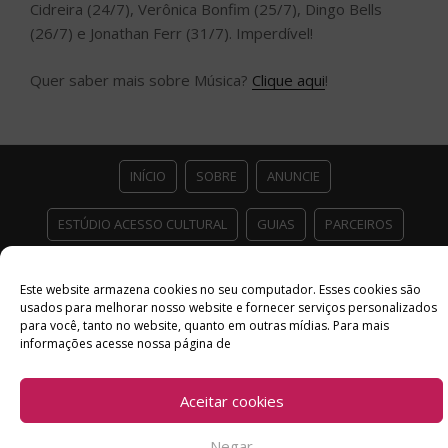
Cidreira (24/7), Verônica Bonfim (25/7), Dingo Bells
(26/7) e Jonathan Ferr (31/7). Imperdível!
Quer saber mais sobre Música?
Clique aqui
!
INÍCIO
SOBRE
ANUNCIE
ESTÚDIO ACESSO CULTURAL
GUIAS
PARCEIROS
CONTATO
POLÍTICA DE PRIVACIDADE
Este website armazena cookies no seu computador. Esses cookies são
usados ​​para melhorar nosso website e fornecer serviços personalizados
Facebook
Twitter
Instagram
Youtube
para você, tanto no website, quanto em outras mídias. Para mais
informações acesse nossa página de
©
Copyright
2026 Acesso Cultural - Arte, Cultura Pop e Entretenimento
Desenvolvido por
Del Vieira
Aceitar cookies
Negar