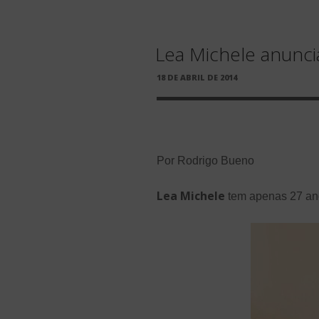
Lea Michele anunci
PUBLICADO
18 DE ABRIL DE 2014
EM
Por Rodrigo Bueno
Lea Michele
tem apenas 27 ano