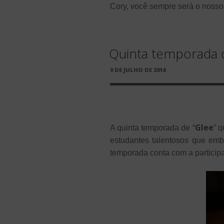
Cory, você sempre será o noss
Quinta temporada 
PUBLICADO
9 DE JULHO DE 2014
EM
Glee
A quinta temporada de “
” 
estudantes talentosos que emb
temporada conta com a particip