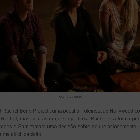
Foto: Divulgação
d Rachel Berry Project’, uma peculiar roteirista de Hollywood 
Rachel, mas sua visão no script deixa Rachel e a turma perp
cedes e Sam tomam uma decisão sobre seu relacionamento. 
uma difícil decisão.