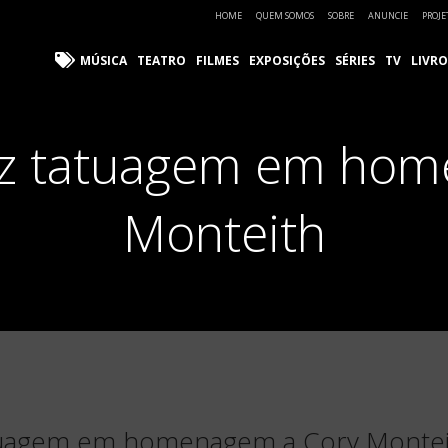
HOME
QUEM SOMOS
SOBRE
ANUNCIE
PROJE
MÚSICA
TEATRO
FILMES
EXPOSIÇÕES
SÉRIES
TV
LIVRO
az tatuagem em ho
Monteith
atuagem em homenagem a Cory Monte