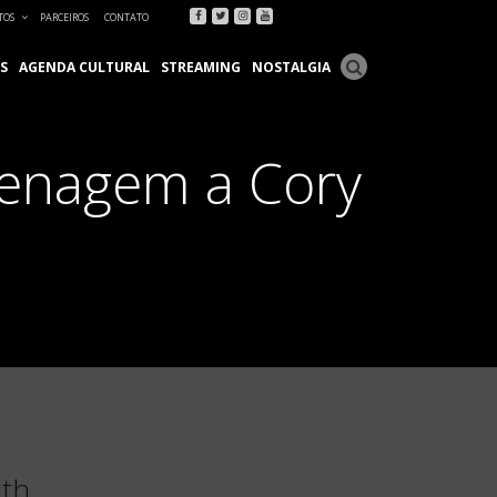
Facebook
Twitter
Instagram
Youtube
TOS
PARCEIROS
CONTATO
S
AGENDA CULTURAL
STREAMING
NOSTALGIA
menagem a Cory
ith