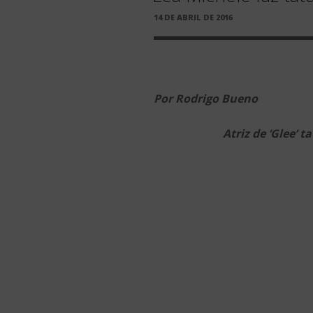
PUBLICADO
14 DE ABRIL DE 2016
EM
Por Rodrigo Bueno
Atriz de ‘Glee’