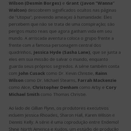
Wilson (Desmin Borges)
e
Grant (Javon “Wanna”
Walton)
descobrem significados ocultos nas páginas
de “Utopia”, prevendo ameaças à humanidade. Eles
percebem que não se trata de uma conspiração; são
perigos muito reais que agora ganham vida em seu
mundo. A arriscada aventura coloca o grupo frente a
frente com a famosa personagem central dos
quadrinhos,
Jessica Hyde (Sasha Lane)
, que se junta a
eles em sua missão de salvar o mundo, enquanto
guarda seus próprios segredos. A série também conta
com
John Cusack
como Dr. Kevin Christie,
Rainn
Wilson
como Dr. Michael Stearns,
Farrah Mackenzie
como Alice,
Christopher Denham
como Arby e
Cory
Michael Smith
como Thomas Christie.
Ao lado de Gillian Flynn, os produtores executivos
incluem Jessica Rhoades, Sharon Hall, Karen Wilson e
Dennis Kelly. A série é uma coprodução entre Endemol
Shine North America e Kudos, um estúdio de produção