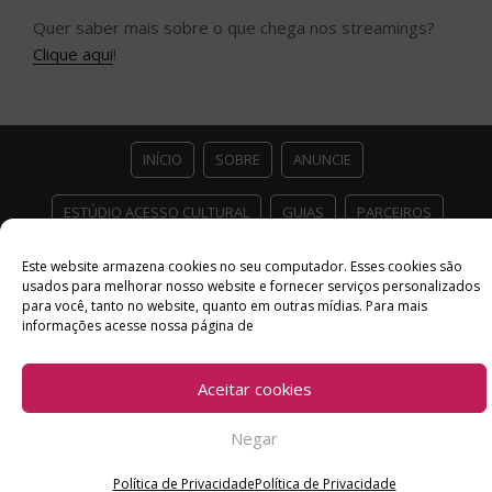
Quer saber mais sobre o que chega nos streamings?
Clique aqui
!
INÍCIO
SOBRE
ANUNCIE
ESTÚDIO ACESSO CULTURAL
GUIAS
PARCEIROS
CONTATO
POLÍTICA DE PRIVACIDADE
Este website armazena cookies no seu computador. Esses cookies são
usados ​​para melhorar nosso website e fornecer serviços personalizados
para você, tanto no website, quanto em outras mídias. Para mais
Facebook
Twitter
Instagram
Youtube
informações acesse nossa página de
©
Copyright
2026 Acesso Cultural - Arte, Cultura Pop e Entretenimento
Desenvolvido por
Del Vieira
Aceitar cookies
Negar
Política de Privacidade
Política de Privacidade