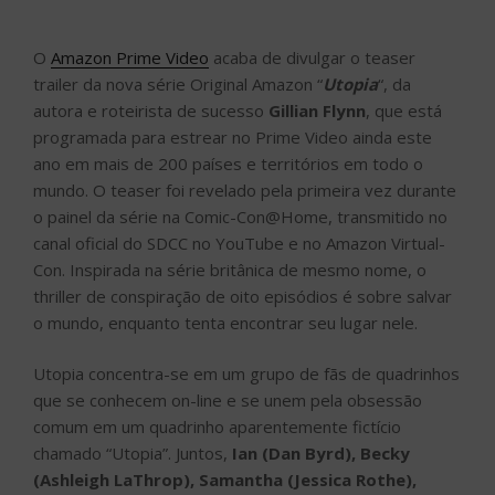
O
Amazon Prime Video
acaba de divulgar o teaser
trailer da nova série Original Amazon “
Utopia
“, da
autora e roteirista de sucesso
Gillian Flynn
, que está
programada para estrear no Prime Video ainda este
ano em mais de 200 países e territórios em todo o
mundo. O teaser foi revelado pela primeira vez durante
o painel da série na Comic-Con@Home, transmitido no
canal oficial do SDCC no YouTube e no Amazon Virtual-
Con. Inspirada na série britânica de mesmo nome, o
thriller de conspiração de oito episódios é sobre salvar
o mundo, enquanto tenta encontrar seu lugar nele.
Utopia concentra-se em um grupo de fãs de quadrinhos
que se conhecem on-line e se unem pela obsessão
comum em um quadrinho aparentemente fictício
chamado “Utopia”. Juntos,
Ian (Dan Byrd), Becky
(Ashleigh LaThrop), Samantha (Jessica Rothe),