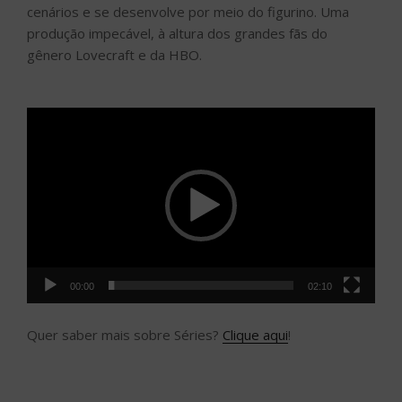
cenários e se desenvolve por meio do figurino. Uma
produção impecável, à altura dos grandes fãs do
gênero Lovecraft e da HBO.
Tocador
de
vídeo
00:00
02:10
Quer saber mais sobre Séries?
Clique aqui
!