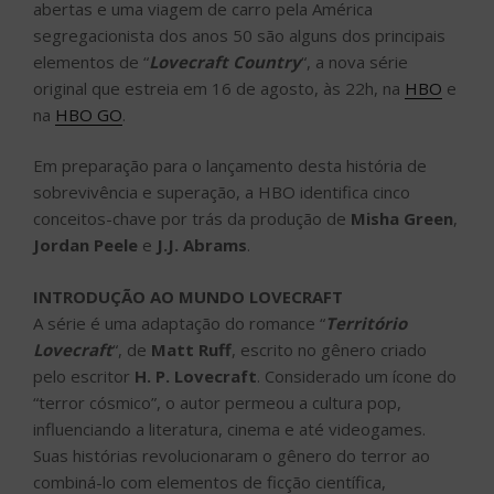
abertas e uma viagem de carro pela América
segregacionista dos anos 50 são alguns dos principais
elementos de “
Lovecraft Country
“, a nova série
original que estreia em 16 de agosto, às 22h, na
HBO
e
na
HBO GO
.
Em preparação para o lançamento desta história de
sobrevivência e superação, a HBO identifica cinco
conceitos-chave por trás da produção de
Misha Green
,
Jordan Peele
e
J.J. Abrams
.
INTRODUÇÃO AO MUNDO LOVECRAFT
A série é uma adaptação do romance “
Território
Lovecraft
“, de
Matt Ruff
, escrito no gênero criado
pelo escritor
H. P. Lovecraft
. Considerado um ícone do
“terror cósmico”, o autor permeou a cultura pop,
influenciando a literatura, cinema e até videogames.
Suas histórias revolucionaram o gênero do terror ao
combiná-lo com elementos de ficção científica,