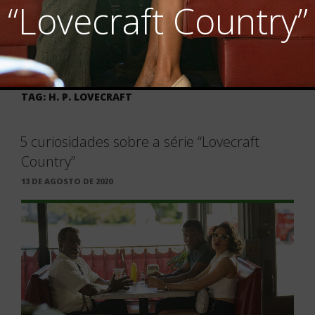
“Lovecraft Country”
TAG:
H. P. LOVECRAFT
5 curiosidades sobre a série “Lovecraft
Country”
PUBLICADO
13 DE AGOSTO DE 2020
EM