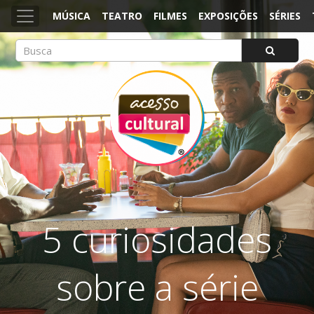
MÚSICA
TEATRO
FILMES
EXPOSIÇÕES
SÉRIES
ACESSO CULTURAL
Arte, Cultura Pop e Entretenimento
5 curiosidades
sobre a série