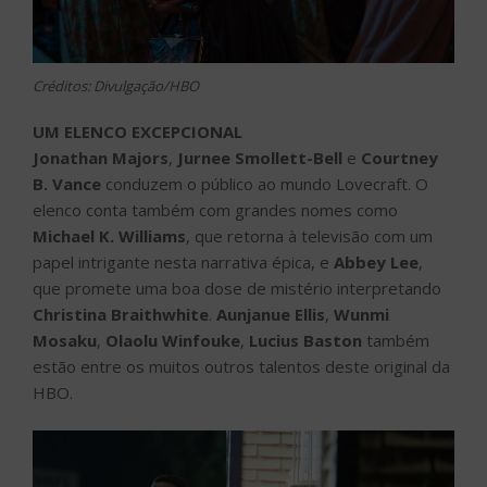
Créditos: Divulgação/HBO
UM ELENCO EXCEPCIONAL
Jonathan Majors
,
Jurnee Smollett-Bell
e
Courtney
B. Vance
conduzem o público ao mundo Lovecraft. O
elenco conta também com grandes nomes como
Michael K. Williams
, que retorna à televisão com um
papel intrigante nesta narrativa épica, e
Abbey Lee
,
que promete uma boa dose de mistério interpretando
Christina Braithwhite
.
Aunjanue Ellis
,
Wunmi
Mosaku
,
Olaolu Winfouke
,
Lucius Baston
também
estão entre os muitos outros talentos deste original da
HBO.