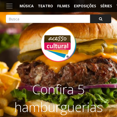
MÚSICA
TEATRO
FILMES
EXPOSIÇÕES
SÉRIES
ACESSO CULTURAL
Arte, Cultura Pop e Entretenimento
Confira 5
hamburguerias