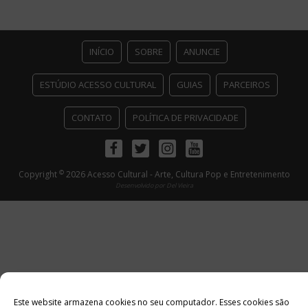
INÍCIO
SOBRE
ANUNCIE
ESTÚDIO ACESSO CULTURAL
GUIAS
PARCEIROS
CONTATO
POLÍTICA DE PRIVACIDADE
Facebook
Twitter
Instagram
Youtube
©
Copyright
2026 Acesso Cultural - Arte, Cultura Pop e Entretenimento
Desenvolvido por
Del Vieira
Este website armazena cookies no seu computador. Esses cookies são