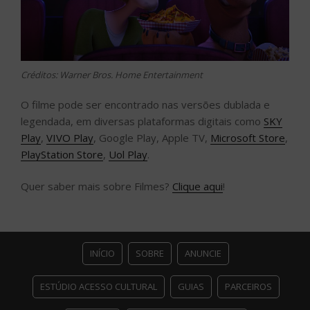
Créditos: Warner Bros. Home Entertainment
O filme pode ser encontrado nas versões dublada e
legendada, em diversas plataformas digitais como
SKY
Play
,
VIVO Play
, Google Play, Apple TV,
Microsoft Store
,
PlayStation Store
,
Uol Play
.
Quer saber mais sobre Filmes?
Clique aqui
!
INÍCIO
SOBRE
ANUNCIE
ESTÚDIO ACESSO CULTURAL
GUIAS
PARCEIROS