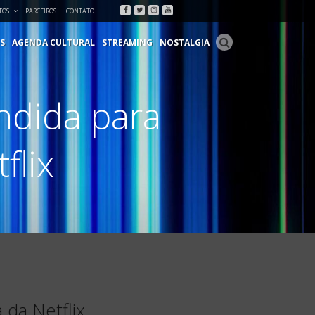
Facebook
Twitter
Instagram
Youtube
TOS
PARCEIROS
CONTATO
S
AGENDA CULTURAL
STREAMING
NOSTALGIA
ndida para
flix
 da Netflix