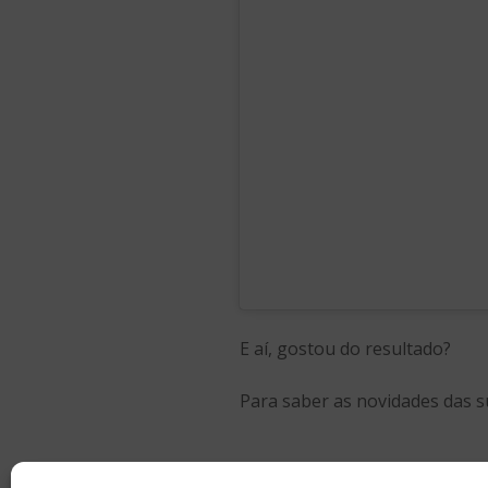
E aí, gostou do resultado?
Para saber as novidades das su