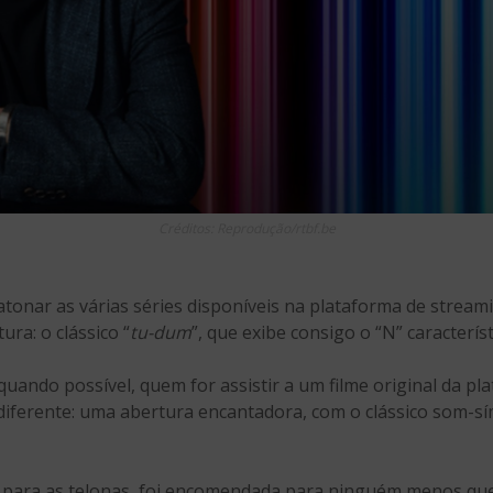
Créditos: Reprodução/rtbf.be
onar as várias séries disponíveis na plataforma de strea
ra: o clássico “
tu-dum
”, que exibe consigo o “N” caracterí
 quando possível, quem for assistir a um filme original da p
iferente: uma abertura encantadora, com o clássico som-s
l para as telonas, foi encomendada para ninguém menos qu