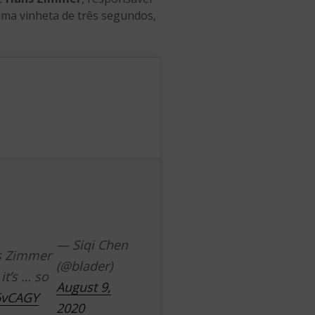
 uma vinheta de três segundos,
— Siqi Chen
s Zimmer
(@blader)
it’s … so
August 9,
6vCAGY
2020