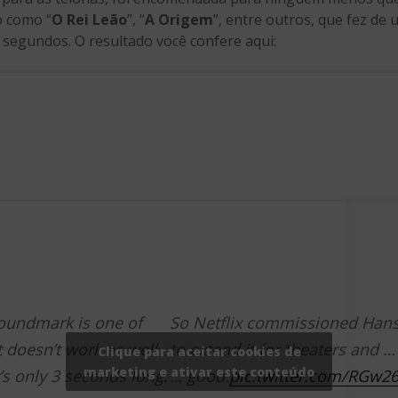
o como “
O Rei Leão
”, “
A Origem
”, entre outros, que fez de
 segundos. O resultado você confere aqui:
soundmark is one of
So Netflix commissioned Han
t doesn’t work as well
to extend it for theaters and … 
Clique para aceitar cookies de
marketing e ativar este conteúdo
t’s only 3 seconds long.
… good.
pic.twitter.com/RGw2