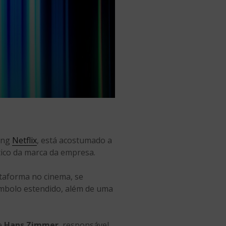
ming
Netflix
, está acostumado a
stico da marca da empresa.
lataforma no cinema, se
ímbolo estendido, além de uma
e
Hans Zimmer
, responsável