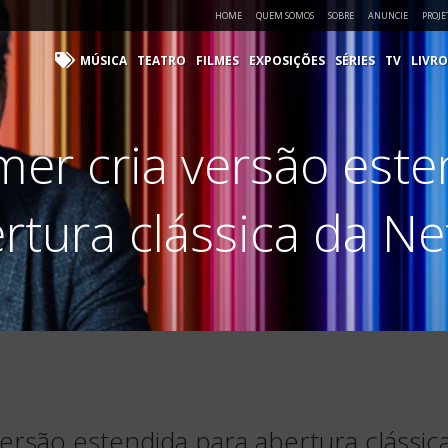
HOME
QUEM SOMOS
SOBRE
ANUNCIE
PROJE
MÚSICA
TEATRO
FILMES
EXPOSIÇÕES
SÉRIES
TV
LIVRO
er cria versão este
rtura clássica da Net
rsão estendida para abertura clássica