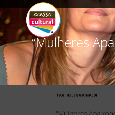
“Mulheres Apa
ACESSO
Arte, Cultura Pop
e Entretenimento
CULTURAL
TAG:
HELENA RINALDI
“Mulheres Apaixona