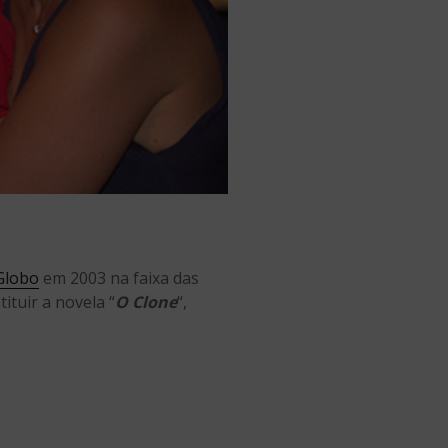
Globo
em 2003 na faixa das
ituir a novela “
O Clone
“,