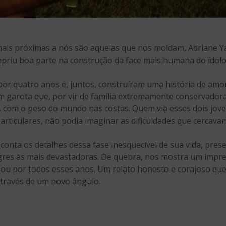
mais próximas a nós são aquelas que nos moldam, Adriane 
priu boa parte na construção da face mais humana do ídolo
r quatro anos e, juntos, construíram uma história de amor
m garota que, por vir de família extremamente conservadora,
, com o peso do mundo nas costas. Quem via esses dois jov
 particulares, não podia imaginar as dificuldades que cercava
conta os detalhes dessa fase inesquecível de sua vida, pres
gres às mais devastadoras. De quebra, nos mostra um impre
dou por todos esses anos. Um relato honesto e corajoso qu
através de um novo ângulo.