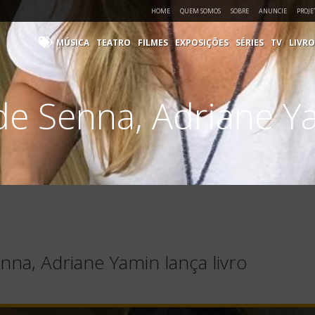
HOME
QUEM SOMOS
SOBRE
ANUNCIE
PROJE
MÚSICA
TEATRO
FILMES
EXPOSIÇÕES
SÉRIES
TV
LIVRO
e Senna, Adriane Yam
na, Adriane Yamin lança livro