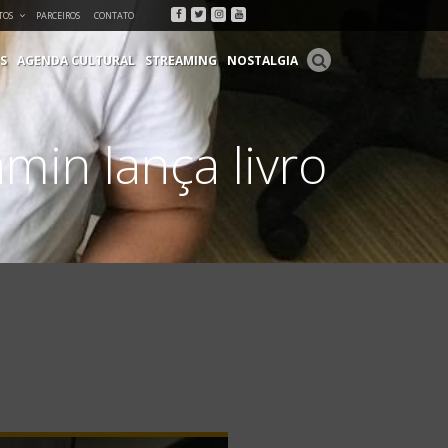
Facebook
Twitter
Instagram
Youtube
TOS
PARCEIROS
CONTATO
S
AGENDA CULTURAL
STREAMING
NOSTALGIA
in lança livro