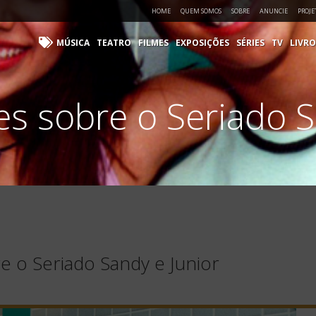
HOME
QUEM SOMOS
SOBRE
ANUNCIE
PROJE
MÚSICA
TEATRO
FILMES
EXPOSIÇÕES
SÉRIES
TV
LIVRO
es sobre o Seriado S
e o Seriado Sandy e Junior