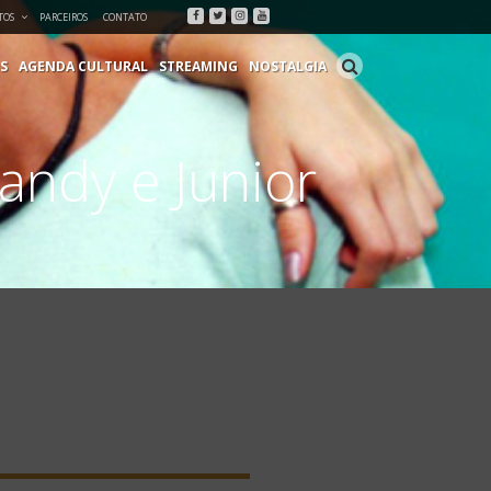
Facebook
Twitter
Instagram
Youtube
TOS
PARCEIROS
CONTATO
S
AGENDA CULTURAL
STREAMING
NOSTALGIA
andy e Junior