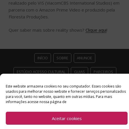
realizado pelo VIS (ViacomCBS International Studios) em
parceria com o Amazon Prime Video e produzido pela
Floresta Produções.
Quer saber mais sobre reality shows?
Clique aqui
!
INÍCIO
SOBRE
ANUNCIE
ESTÚDIO ACESSO CULTURAL
GUIAS
PARCEIROS
CONTATO
POLÍTICA DE PRIVACIDADE
Este website armazena cookies no seu computador. Esses cookies são
usados ​​para melhorar nosso website e fornecer serviços personalizados
para você, tanto no website, quanto em outras mídias. Para mais
Facebook
Twitter
Instagram
Youtube
informações acesse nossa página de
©
Copyright
2026 Acesso Cultural - Arte, Cultura Pop e Entretenimento
Desenvolvido por
Del Vieira
Aceitar cookies