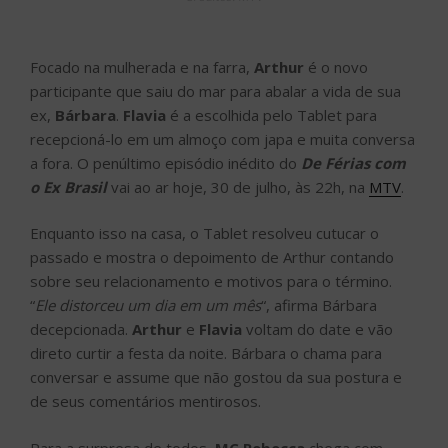
Focado na mulherada e na farra,
Arthur
é o novo
participante que saiu do mar para abalar a vida de sua
ex,
Bárbara
.
Flavia
é a escolhida pelo Tablet para
recepcioná-lo em um almoço com japa e muita conversa
a fora. O penúltimo episódio inédito do
De Férias com
o Ex Brasil
vai ao ar hoje, 30 de julho, às 22h, na
MTV
.
Enquanto isso na casa, o Tablet resolveu cutucar o
passado e mostra o depoimento de Arthur contando
sobre seu relacionamento e motivos para o término.
“
Ele distorceu um dia em um mês
“, afirma Bárbara
decepcionada.
Arthur
e
Flavia
voltam do date e vão
direto curtir a festa da noite. Bárbara o chama para
conversar e assume que não gostou da sua postura e
de seus comentários mentirosos.
Para a surpresa de todos,
MC Rebecca
chega com