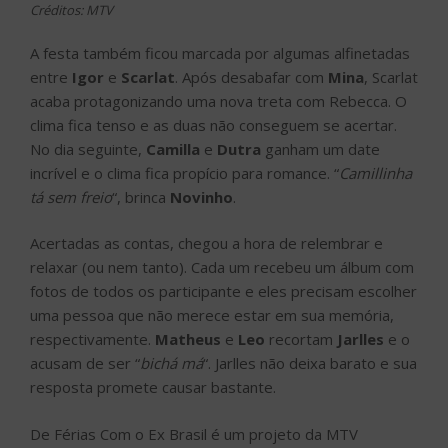
Créditos: MTV
A festa também ficou marcada por algumas alfinetadas
entre
Igor
e
Scarlat
. Após desabafar com
Mina
, Scarlat
acaba protagonizando uma nova treta com Rebecca. O
clima fica tenso e as duas não conseguem se acertar.
No dia seguinte,
Camilla
e
Dutra
ganham um date
incrível e o clima fica propício para romance. “
Camillinha
tá sem freio
“, brinca
Novinho
.
Acertadas as contas, chegou a hora de relembrar e
relaxar (ou nem tanto). Cada um recebeu um álbum com
fotos de todos os participante e eles precisam escolher
uma pessoa que não merece estar em sua memória,
respectivamente.
Matheus
e
Leo
recortam
Jarlles
e o
acusam de ser “
bichá má
“. Jarlles não deixa barato e sua
resposta promete causar bastante.
De Férias Com o Ex Brasil é um projeto da MTV