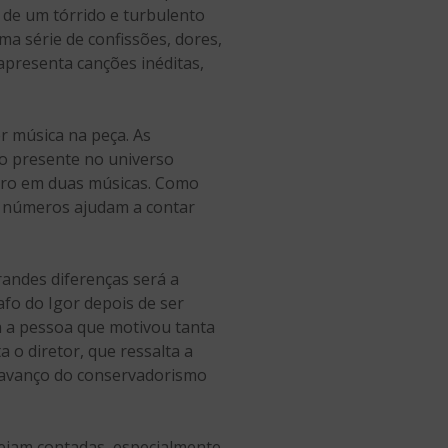
de um tórrido e turbulento
ma série de confissões, dores,
presenta canções inéditas,
er música na peça. As
to presente no universo
ceiro em duas músicas. Como
s números ajudam a contar
grandes diferenças será a
o do Igor depois de ser
a a pessoa que motivou tanta
 o diretor, que ressalta a
e avanço do conservadorismo
 sejam contadas, especialmente