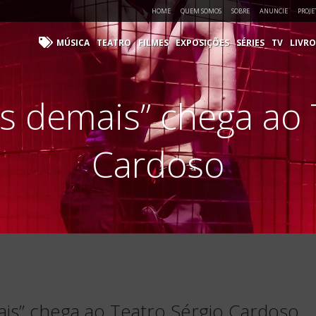
HOME
QUEM SOMOS
SOBRE
ANUNCIE
PROJE
MÚSICA
TEATRO
FILMES
EXPOSIÇÕES
SÉRIES
TV
LIVRO
is demais” chega ao 
Cardoso
ais” chega ao Teatro Sérgio Cardoso