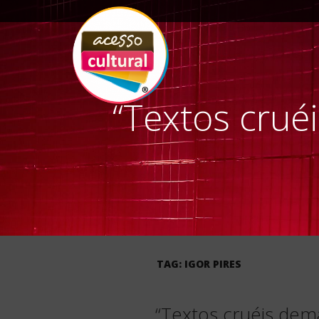
“Textos crué
ACESSO
Arte, Cultura Pop
e Entretenimento
CULTURAL
TAG:
IGOR PIRES
“Textos cruéis dem