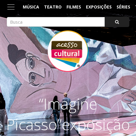
MÚSICA
TEATRO
FILMES
EXPOSIÇÕES
SÉRIES
ACESSO CULTURAL
Arte, Cultura Pop e Entretenimento
“Imagine
Picasso”exposição