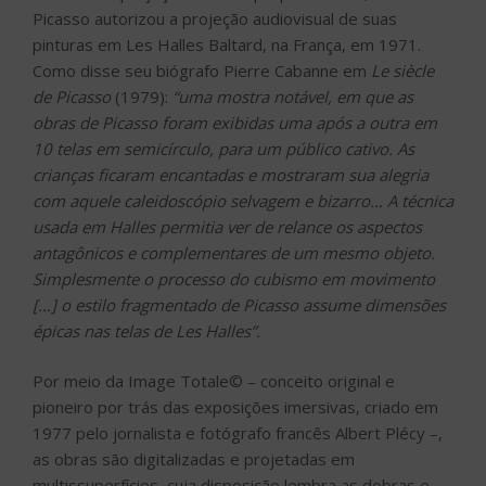
Picasso autorizou a projeção audiovisual de suas
pinturas em Les Halles Baltard, na França, em 1971.
Como disse seu biógrafo Pierre Cabanne em
Le siècle
de Picasso
(1979):
“uma mostra notável, em que as
obras de Picasso foram exibidas uma após a outra em
10 telas em semicírculo, para um público cativo. As
crianças ficaram encantadas e mostraram sua alegria
com aquele caleidoscópio selvagem e bizarro
…
A técnica
usada em Halles permitia ver de relance os aspectos
antagônicos e complementares de um mesmo objeto.
Simplesmente o processo do cubismo em movimento
[
…
] o estilo fragmentado de Picasso assume dimensões
épicas nas telas de Les Halles”.
Por meio da Image Totale© – conceito original e
pioneiro por trás das exposições imersivas, criado em
1977 pelo jornalista e fotógrafo francês Albert Plécy –,
as obras são digitalizadas e projetadas em
multissuperfícies, cuja disposição lembra as dobras e