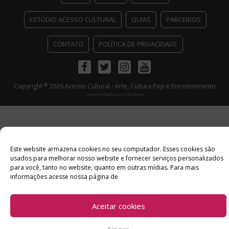
ESTÚDIO ACESSO CULTURAL
GUIAS
PARCEIROS
CONTATO
POLÍTICA DE PRIVACIDADE
Facebook
Twitter
Instagram
Youtube
©
Copyright
2026 Acesso Cultural - Arte, Cultura Pop e Entretenimento
Desenvolvido por
Del Vieira
Este website armazena cookies no seu computador. Esses cookies são
usados ​​para melhorar nosso website e fornecer serviços personalizados
para você, tanto no website, quanto em outras mídias. Para mais
informações acesse nossa página de
Aceitar cookies
Negar