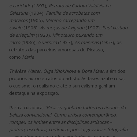
e caridade
(1897),
Retrato de Carlota Valdivia-La
Celestina
(1904),
Família de acrobatas com
macacos
(1905),
Menino carregando um
cavalo
(1906),
As moças de Avignon
(1907),
Paul vestido
de arlequim
(1923),
Minotauro puxando um
carro
(1936),
Guernica
(1937),
As meninas
(1957), os
retratos das parceiras amorosas de Picasso,
como
Marie
Thérèse Walter
,
Olga Khokhlova
e
Dora Maar
, além dos
próprios autorretratos do artista. As fases azul e rosa,
o cubismo, o realismo e até o surrealismo ganham
destaque na exposição.
Para a curadora,
“Picasso quebrou todos os cânones da
beleza convencional. Como artista contemporâneo,
rompeu os limites entre as disciplinas artísticas –
pintura, escultura, cerâmica, poesia, gravura e fotografia
–, experimentou de tudo e em todos os campos, e