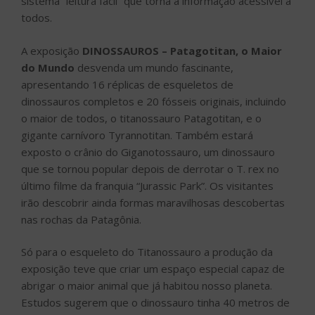
sistema “leitura fácil” que torna a informação acessível a
todos.
A exposição
DINOSSAUROS – Patagotitan, o Maior
do Mundo
desvenda um mundo fascinante,
apresentando 16 réplicas de esqueletos de
dinossauros completos e 20 fósseis originais, incluindo
o maior de todos, o titanossauro Patagotitan, e o
gigante carnívoro Tyrannotitan. Também estará
exposto o crânio do Giganotossauro, um dinossauro
que se tornou popular depois de derrotar o T. rex no
último filme da franquia “Jurassic Park”. Os visitantes
irão descobrir ainda formas maravilhosas descobertas
nas rochas da Patagônia.
Só para o esqueleto do Titanossauro a produção da
exposição teve que criar um espaço especial capaz de
abrigar o maior animal que já habitou nosso planeta.
Estudos sugerem que o dinossauro tinha 40 metros de