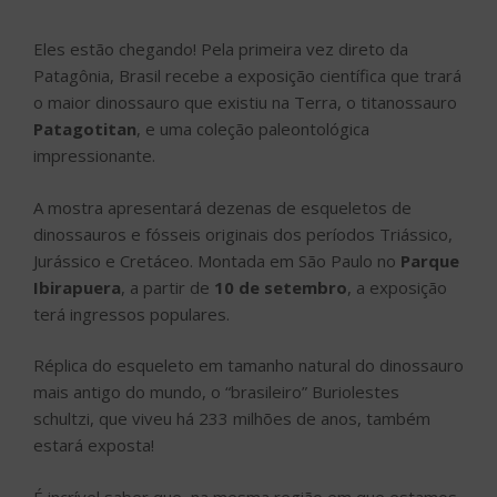
Eles estão chegando! Pela primeira vez direto da
Patagônia, Brasil recebe a exposição científica que trará
o maior dinossauro que existiu na Terra, o titanossauro
Patagotitan
, e uma coleção paleontológica
impressionante.
A mostra apresentará dezenas de esqueletos de
dinossauros e fósseis originais dos períodos Triássico,
Jurássico e Cretáceo. Montada em São Paulo no
Parque
Ibirapuera
, a partir de
10 de setembro
, a exposição
terá ingressos populares.
Réplica do esqueleto em tamanho natural do dinossauro
mais antigo do mundo, o “brasileiro” Buriolestes
schultzi, que viveu há 233 milhões de anos, também
estará exposta!
É incrível saber que, na mesma região em que estamos