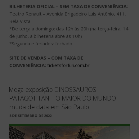
BILHETERIA OFICIAL – SEM TAXA DE CONVENIÊNCIA:
Teatro Renault – Avenida Brigadeiro Luís Antônio, 411,
Bela Vista
*De terça a domingo: das 12h às 20h (na terça-feira, 14
de junho, a bilheteria abre às 10h)
*Segunda e feriados: fechado
SITE DE VENDAS – COM TAXA DE
CONVENIÊNCIA:
ticketsforfun.com.br
Mega exposição DINOSSAUROS
PATAGOTITAN – O MAIOR DO MUNDO
muda de data em São Paulo
PUBLICADO
8 DE SETEMBRO DE 2022
EM