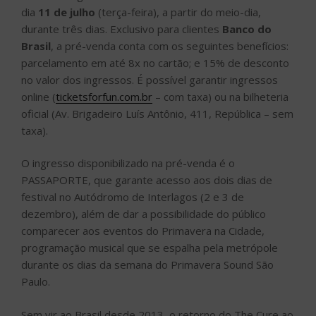
dia
11
de julho
(terça-feira), a partir do meio-dia,
durante três dias. Exclusivo para clientes
Banco do
Brasil
, a pré-venda conta com os seguintes benefícios:
parcelamento em até 8x no cartão; e 15% de desconto
no valor dos ingressos. É possível garantir ingressos
online (
ticketsforfun.com.br
– com taxa) ou na bilheteria
oficial (Av. Brigadeiro Luís Antônio, 411, República – sem
taxa).
O ingresso disponibilizado na pré-venda é o
PASSAPORTE, que garante acesso aos dois dias de
festival no Autódromo de Interlagos (2 e 3 de
dezembro), além de dar a possibilidade do público
comparecer aos eventos do Primavera na Cidade,
programação musical que se espalha pela metrópole
durante os dias da semana do Primavera Sound São
Paulo.
Sem vir ao Brasil desde 2013, o retorno do The Cure ao