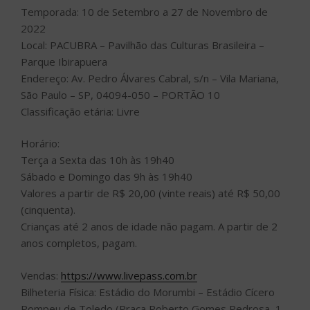
Temporada: 10 de Setembro a 27 de Novembro de
2022
Local: PACUBRA – Pavilhão das Culturas Brasileira –
Parque Ibirapuera
Endereço: Av. Pedro Álvares Cabral, s/n – Vila Mariana,
São Paulo – SP, 04094-050 – PORTÃO 10
Classificação etária: Livre
Horário:
Terça a Sexta das 10h às 19h40
Sábado e Domingo das 9h às 19h40
Valores a partir de R$ 20,00 (vinte reais) até R$ 50,00
(cinquenta).
Crianças até 2 anos de idade não pagam. A partir de 2
anos completos, pagam.
Vendas:
https://www.livepass.com.br
Bilheteria Física: Estádio do Morumbi – Estádio Cícero
Pompeu de Toledo (Praça Roberto Gomes Pedrosa, 1