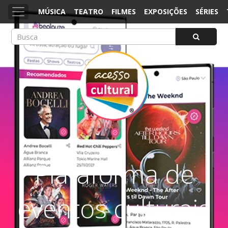
MÚSICA
TEATRO
FILMES
EXPOSIÇÕES
SÉRIES
ACESSO CULTURAL
Arte, Cultura Pop e Entretenimento
Plataforma de
eventos culturais