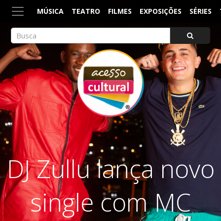
MÚSICA
TEATRO
FILMES
EXPOSIÇÕES
SÉRIES
ACESSO CULTURAL
Arte, Cultura Pop e Entretenimento
DJ Zullu lança novo
single com MC