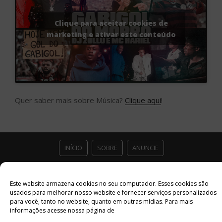
Clique para aceitar cookies de
marketing e ativar este conteúdo
Quer saber mais sobre Música?
Clique aqui
!
INÍCIO
SOBRE
ANUNCIE
ESTÚDIO ACESSO CULTURAL
GUIAS
PARCEIROS
Este website armazena cookies no seu computador. Esses cookies são
usados ​​para melhorar nosso website e fornecer serviços personalizados
CONTATO
POLÍTICA DE PRIVACIDADE
para você, tanto no website, quanto em outras mídias. Para mais
informações acesse nossa página de
Facebook
Twitter
Instagram
Youtube