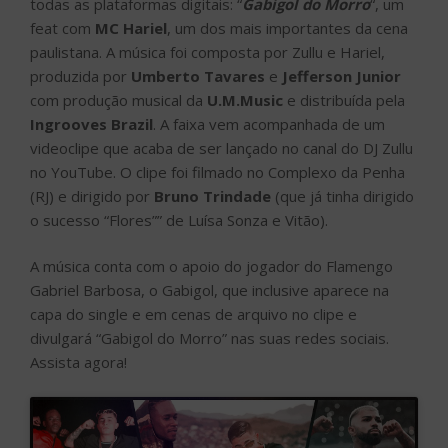
todas as plataformas digitais: “
Gabigol do Morro
“, um
feat com
MC Hariel
, um dos mais importantes da cena
paulistana. A música foi composta por Zullu e Hariel,
produzida por
Umberto Tavares
e
Jefferson Junior
com produção musical da
U.M.Music
e distribuída pela
Ingrooves Brazil
. A faixa vem acompanhada de um
videoclipe que acaba de ser lançado no canal do DJ Zullu
no YouTube. O clipe foi filmado no Complexo da Penha
(RJ) e dirigido por
Bruno Trindade
(que já tinha dirigido
o sucesso “Flores”” de Luísa Sonza e Vitão).
A música conta com o apoio do jogador do Flamengo
Gabriel Barbosa, o Gabigol, que inclusive aparece na
capa do single e em cenas de arquivo no clipe e
divulgará “Gabigol do Morro” nas suas redes sociais.
Assista agora!