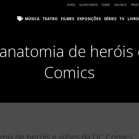
HOME
QUEM SOMOS
SOBRE
ANUNCIE
PROJE
MÚSICA
TEATRO
FILMES
EXPOSIÇÕES
SÉRIES
TV
LIVRO
a anatomia de heróis 
Comics
omia de heróis e vilões da DC Comics