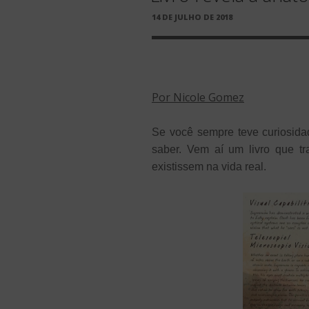
PUBLICADO
14 DE JULHO DE 2018
EM
Por Nicole Gomez
Se você sempre teve curiosida
saber. Vem aí um livro que t
existissem na vida real.