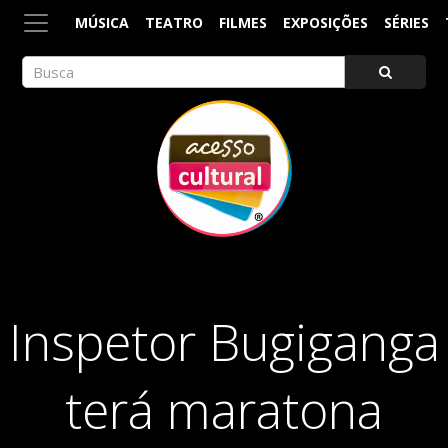
MÚSICA
TEATRO
FILMES
EXPOSIÇÕES
SÉRIES
ACESSO CULTURAL
Arte, Cultura Pop e Entretenimento
Inspetor Bugiganga
terá maratona