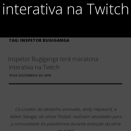
interativa na Twitch
TAG:
INSPETOR BUGIGANGA
Inspetor Bugiganga terá maratona
interativa na Twitch
PUBLICADO
18 DE DEZEMBRO DE 2018
EM
Co-criador do desenho animado, Andy Heyward, e
Adam Savage, do show Tested, realizam atividades para
a comunidade da plataforma durante exibição da série