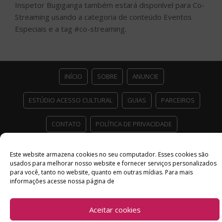
Inspetor Bugiganga também estará disponível para Co-
Streaming usando a categoria de conteúdo Eventos
Especiais e a tag #co-streaming.
INÍCIO
SOBRE
ANUNCIE
ESTÚDIO ACESSO CULTURAL
GUIAS
PARCEIROS
CONTATO
POLÍTICA DE PRIVACIDADE
Facebook
Twitter
Instagram
Youtube
Este website armazena cookies no seu computador. Esses cookies são
usados ​​para melhorar nosso website e fornecer serviços personalizados
©
Copyright
2026 Acesso Cultural - Arte, Cultura Pop e Entretenimento
para você, tanto no website, quanto em outras mídias. Para mais
Desenvolvido por
Del Vieira
informações acesse nossa página de
Aceitar cookies