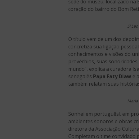
sede do museu, localizado na 
coração do bairro do Bom Ret
Si Lao
O título vem de um dos depoi
concretiza sua ligação pessoal
conhecimentos e visões do uni
provérbios, suas sonoridades,
mundo”, explica a curadora Is
senegalês
Papa Faty Diaw
e 
também relatam suas histórias
Maria 
Sonhei em português!, em proc
ambientes sonoros e obras cr
diretora da Associação Cultura
Completam o time convidado p