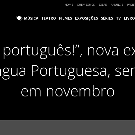
HOME
QUEM SOMOS
SOBRE
ANUNCIE
PROJE
MÚSICA
TEATRO
FILMES
EXPOSIÇÕES
SÉRIES
TV
LIVRO
 português!”, nova e
gua Portuguesa, se
em novembro