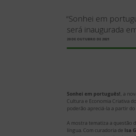
“Sonhei em portugu
será inaugurada 
PUBLICADO
20 DE OUTUBRO DE 2021
EM
Sonhei em português!
, a no
Cultura e Economia Criativa d
poderão apreciá-la a partir do
A mostra tematiza a questão d
língua. Com curadoria de
Isa 