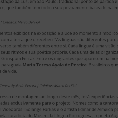
Estação da Luz, em São Paulo, tradicional ponto de partida 
iro, que também tem todo o seu povoamento baseado na im
 | Créditos: Marco Del Fiol
mentos exibidos na exposição e alude ao momento simbólico
 com a terra que o recebeu. “As línguas são diferentes porqu
verso também diferentes entre si. Cada língua é uma visão
 seus ritmos e sua poética própria. Cada uma delas organiz
a Grinspum Ferraz. Entre os migrantes que aparecem na mos
a paraguaia
Maria Teresa Ayala de Pereira
. Brasileiros q
 de vida.
Teresa Ayala de Pereira | Créditos: Marco Del Fiol
esso de montagem ao longo deste mês, terá experiências vi
iadas exclusivamente para o projeto. Nomes como a cantora
l Videobrasil Solange Farkas e o artista Edmar de Almeida p
ela curadoria do Museu da Língua Portuguesa, o poeta Aug