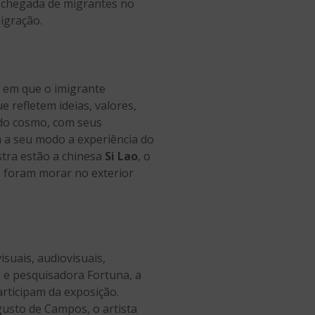
e chegada de migrantes no
igração.
 em que o imigrante
e refletem ideias, valores,
 do cosmo, com seus
a a seu modo a experiência do
tra estão a chinesa
Si Lao
, o
ue foram morar no exterior
suais, audiovisuais,
 e pesquisadora Fortuna, a
articipam da exposição.
usto de Campos, o artista