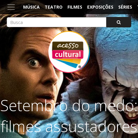
MÚSICA
TEATRO
FILMES
EXPOSIÇÕES
SÉRIES
ACESSO CULTURAL
Arte, Cultura Pop e Entretenimento
Setembro do medo:
filmes assustadores