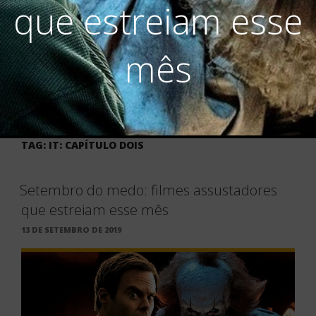
que estreiam esse
mês
TAG:
IT: CAPÍTULO DOIS
Setembro do medo: filmes assustadores
que estreiam esse mês
PUBLICADO
13 DE SETEMBRO DE 2019
EM