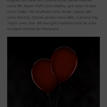
como Bill, Wyatt Oleff como Stanley, Jack Dylan Grazer
como Eddie, Finn Wolfhard como Richie, Sophia Lillis
como Beverly, Chosen Jacobs como Mike, e Jeremy Ray
Taylor como Ben. Bill Skarsgård também está de volta
no papel seminal de Pennywise.