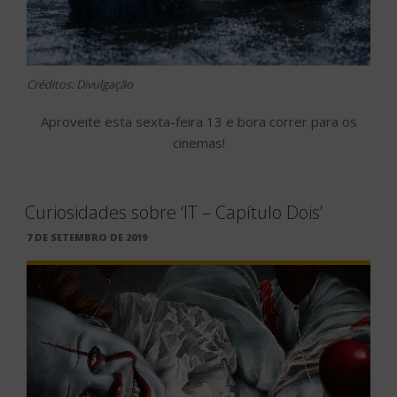
Créditos: Divulgação
Aproveite esta sexta-feira 13 e bora correr para os
cinemas!
Curiosidades sobre ‘IT – Capítulo Dois’
PUBLICADO
7 DE SETEMBRO DE 2019
EM