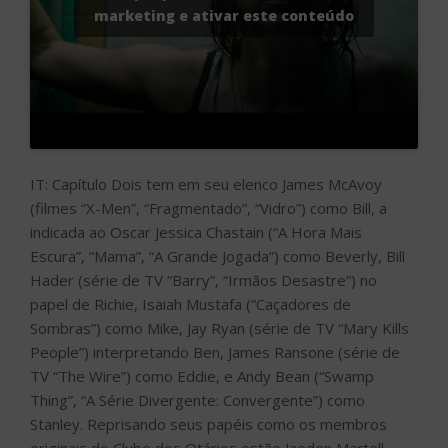
marketing e ativar este conteúdo
IT: Capítulo Dois tem em seu elenco James McAvoy
(filmes “X-Men”, “Fragmentado”, “Vidro”) como Bill, a
indicada ao Oscar Jessica Chastain (“A Hora Mais
Escura”, “Mama”, “A Grande Jogada”) como Beverly, Bill
Hader (série de TV “Barry”, “Irmãos Desastre”) no
papel de Richie, Isaiah Mustafa (“Caçadores de
Sombras”) como Mike, Jay Ryan (série de TV “Mary Kills
People”) interpretando Ben, James Ransone (série de
TV “The Wire”) como Eddie, e Andy Bean (“Swamp
Thing”, “A Série Divergente: Convergente”) como
Stanley. Reprisando seus papéis como os membros
originais do Clube dos Otários estão Jaeden Martell