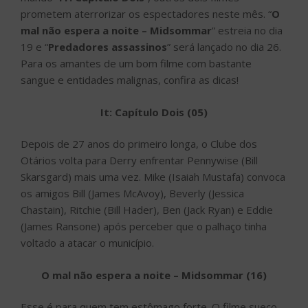
prometem aterrorizar os espectadores neste mês. “
O
mal não espera a noite – Midsommar
” estreia no dia
19 e “
Predadores assassinos
” será lançado no dia 26.
Para os amantes de um bom filme com bastante
sangue e entidades malignas, confira as dicas!
It: Capítulo Dois (05)
Depois de 27 anos do primeiro longa, o Clube dos
Otários volta para Derry enfrentar Pennywise (Bill
Skarsgard) mais uma vez. Mike (Isaiah Mustafa) convoca
os amigos Bill (James McAvoy), Beverly (Jessica
Chastain), Ritchie (Bill Hader), Ben (Jack Ryan) e Eddie
(James Ransone) após perceber que o palhaço tinha
voltado a atacar o município.
O mal não espera a noite – Midsommar (16)
Esse é para quem tem estômago forte. O filme sueco