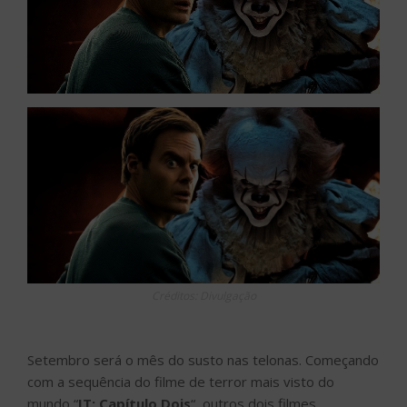
Créditos: Divulgação
Setembro será o mês do susto nas telonas. Começando
com a sequência do filme de terror mais visto do
mundo “
IT: Capítulo Dois
“, outros dois filmes