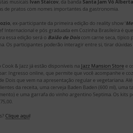
stas musicais
Ivan Staicov
, da banda
Santa Jam Vó Albert
as de pratos com nomes importantes da gastronomia.
ozio
, ex-participante da primeira edição do reality show ‘
Me
f Internacional e pós graduada em Cozinha Brasileira é qu
ara essa edição será o
Baião de Dois
com carne seca, típico 
. Os participantes poderão interagir entre si, tirar dúvidas 
 Cook & Jazz já estão disponíveis na
Jazz Mansion Store
e o
ipar: Ingresso online, que permite que você acompanhe e co
de Dois que vem na apresentação regular e vegetariana. Al
entes da receita, uma cerveja Baden Baden (600 ml), uma ta
ento) e uma garrafa do vinho argentino Septima. Os kits p
75,00.
es?
Clique aqui
!