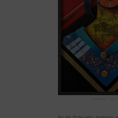
esquerda – quadro
No dia 19 de julho, domingo, a