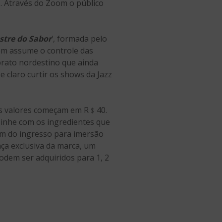
a
. Através do Zoom o público
stre do Sabor
‘, formada pelo
em assume o controle das
prato nordestino que ainda
e claro curtir os shows da Jazz
s valores começam em R﹩40.
zinhe com os ingredientes que
ém do ingresso para imersão
ça exclusiva da marca, um
odem ser adquiridos para 1, 2