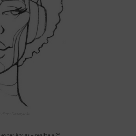
éditos: Divulgação
experiências – realiza a 2ª