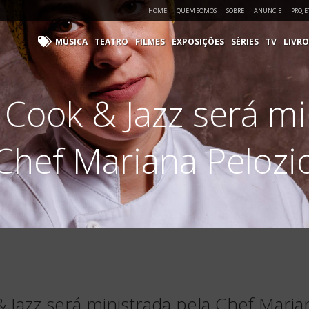
HOME
QUEM SOMOS
SOBRE
ANUNCIE
PROJE
MÚSICA
TEATRO
FILMES
EXPOSIÇÕES
SÉRIES
TV
LIVRO
 Cook & Jazz será mi
Chef Mariana Pelozi
 Jazz será ministrada pela Chef Maria