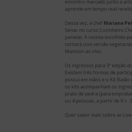
encontro marcado junto a arti
aprende em tempo real receit
Dessa vez, a chef
Mariana Pel
Senac no curso Cozinheiro Che
panelas. A receita escolhida p
contará com versão vegetariana
Mansion ao vivo.
Os ingressos para 3ª edição do
Existem três formas de partic
possui em mãos e o Kit Baião 
os kits acompanham os ingredi
prato de pedra (para empratam
ou 4 pessoas, a partir de R﹩ 2
Quer saber mais sobre as Liv