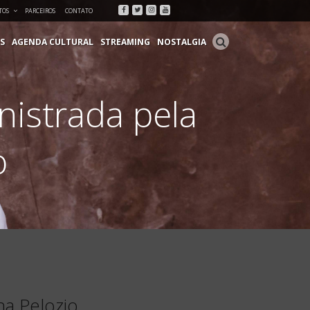
Facebook
Twitter
Instagram
Youtube
TOS
PARCEIROS
CONTATO
S
AGENDA CULTURAL
STREAMING
NOSTALGIA
nistrada pela
o
na Pelozio