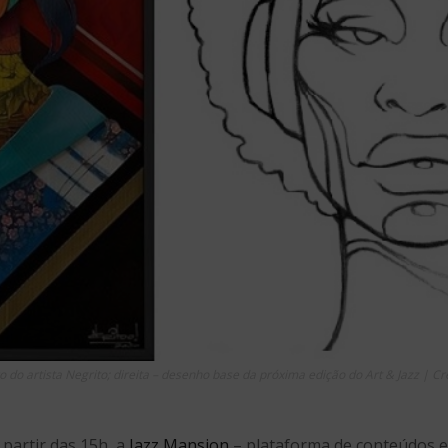
 do artista Negrito; direita – desenho base da próxima edição do Art & Jazz | Cr
 partir das 15h, a
Jazz Mansion
– plataforma de conteúdos e 