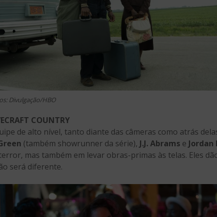
os: Divulgação/HBO
OVECRAFT COUNTRY
pe de alto nível, tanto diante das câmeras como atrás dela
Green
(também showrunner da série),
J.J. Abrams
e
Jordan 
error, mas também em levar obras-primas às telas. Eles dã
ão será diferente.