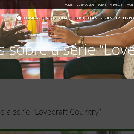
HOME
QUEM SOMOS
SOBRE
ANUNCIE
PROJE
MÚSICA
TEATRO
FILMES
EXPOSIÇÕES
SÉRIES
TV
LIVRO
s sobre a série “Love
e a série “Lovecraft Country”