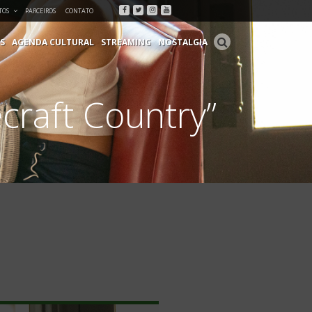
Facebook
Twitter
Instagram
Youtube
TOS
PARCEIROS
CONTATO
S
AGENDA CULTURAL
STREAMING
NOSTALGIA
craft Country”