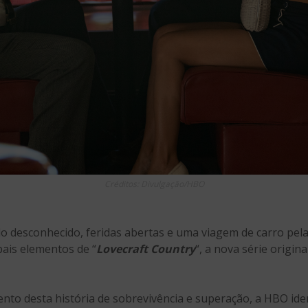
Créditos: Divulgação/HBO
 desconhecido, feridas abertas e uma viagem de carro pela
pais elementos de “
Lovecraft Country
“, a nova série origin
to desta história de sobrevivência e superação, a HBO iden