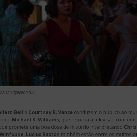
os: Divulgação/HBO
llett-Bell
e
Courtney B. Vance
conduzem o público ao mund
 como
Michael K. Williams
, que retorna à televisão com um 
 que promete uma boa dose de mistério interpretando
Chris
 Winfouke
,
Lucius Baston
também estão entre os muitos out