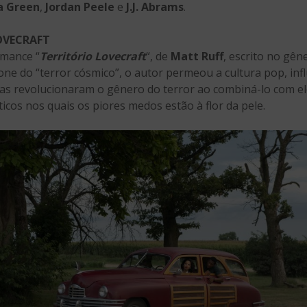
a Green
,
Jordan Peele
e
J.J. Abrams
.
OVECRAFT
omance “
Território Lovecraft
“, de
Matt Ruff
, escrito no gên
one do “terror cósmico”, o autor permeou a cultura pop, infl
ias revolucionaram o gênero do terror ao combiná-lo com ele
cos nos quais os piores medos estão à flor da pele.