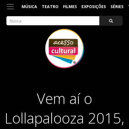
MÚSICA
TEATRO
FILMES
EXPOSIÇÕES
SÉRIES
ACESSO CULTURAL
Arte, Cultura Pop e Entretenimento
Vem aí o
Lollapalooza 2015,