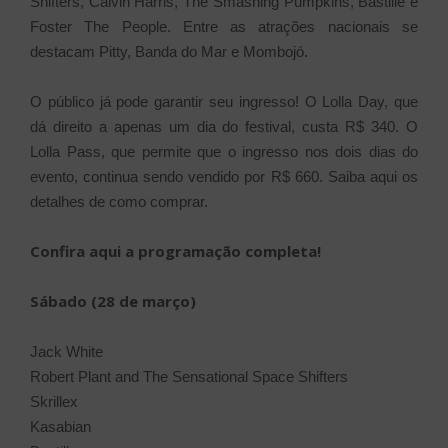
Shifters, Calvin Harris, The Smashing Pumpkins, Bastille e
Foster The People. Entre as atrações nacionais se
destacam Pitty, Banda do Mar e Mombojó.
O público já pode garantir seu ingresso! O Lolla Day, que
dá direito a apenas um dia do festival, custa R$ 340. O
Lolla Pass, que permite que o ingresso nos dois dias do
evento, continua sendo vendido por R$ 660. Saiba aqui os
detalhes de como comprar.
Confira aqui a programação completa!
Sábado (28 de março)
Jack White
Robert Plant and The Sensational Space Shifters
Skrillex
Kasabian