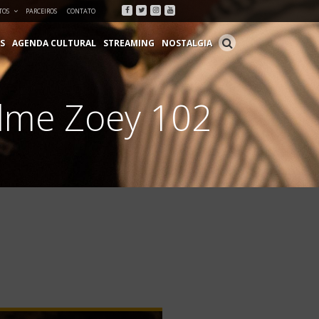
Facebook
Twitter
Instagram
Youtube
TOS
PARCEIROS
CONTATO
S
AGENDA CULTURAL
STREAMING
NOSTALGIA
filme Zoey 102