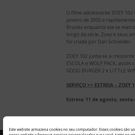
O filme adolescente ZOEY 102 
janeiro de 2005 e rapidamente 
Brooks enquanto ela se matric
longo da série, Zoey e seus a
foi criada por Dan Schneider.
ZOEY 102 junta-se à crescente
ESCOLA e WOLF PACK, assim co
GOOD BURGER 2 e LITTLE WI
SERVIÇO >> ESTREIA – ZOEY 
Estreia: 11 de agosto, sext
Este website armazena cookies no seu computador. Esses cookies são us
nosso website e fornecer serviços personalizados para você, tanto no w