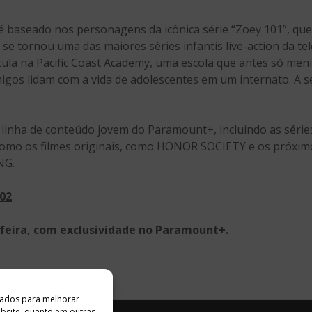
é baseado nos personagens da icônica série “Zoey 101”, qu
se tornou uma das maiores séries infantis live-action da tel
ula na Pacific Coast Academy, uma escola que antes só men
migos lidam com a vida de adolescentes em um internato. A s
 linha de conteúdo jovem do Paramount+, incluindo as séri
mo os filmes originais, como HONOR SOCIETY e os próximo
NG.
102
a-feira, com exclusividade no Paramount+.
ados ​​para melhorar
ebsite, quanto em outras