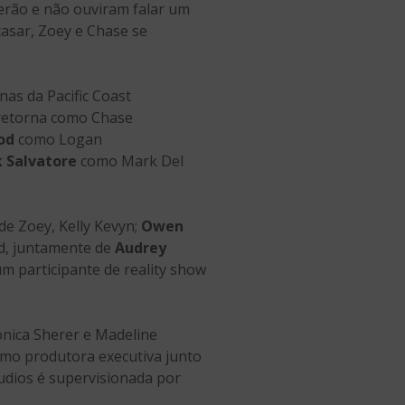
erão e não ouviram falar um
asar, Zoey e Chase se
as da Pacific Coast
etorna como Chase
od
como Logan
k Salvatore
como Mark Del
de Zoey, Kelly Kevyn;
Owen
dd, juntamente de
Audrey
m participante de reality show
onica Sherer e Madeline
como produtora executiva junto
udios é supervisionada por