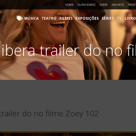
HOME
QUEM SOMOS
SOBRE
ANUNCIE
PROJE
MÚSICA
TEATRO
FILMES
EXPOSIÇÕES
SÉRIES
TV
LIVRO
bera trailer do no 
railer do no filme Zoey 102