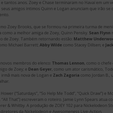
0 e tantos anos. Zoey e Chase terminaram no Havaí em um v
 seus amigos íntimos Quinn e Logan anunciam que irão se c
ento.
mo Zoey Brooks, que se formou na primeira turma de menin
a como a melhor amiga de Zoey, Quinn Pensky.
Sean Flynn
r
so de Zoey. Também retornando estão:
Matthew Underwo
omo Michael Barrett;
Abby Wilde
como Stacey Dillsen; e
Jac
i novos membros do elenco:
Thomas Lennon
, como o chefe 
igo de Zoey; e
Dean Geyer
, como um ator carismático, To
c, irmã mais nova de Logan e
Zach Zagoria
como Jordan B., u
lhar.
 Hower (“Saturdays”, “So Help Me Todd”, “Quick Draw”) e M
, “All That”) escreveram o roteiro. Jamie Lynn Spears atua 
erer & Whitby. A produção de ZOEY 102 para Nickelodeon St
-diretores da Nickelodeon e Awesomeness Live-Action.