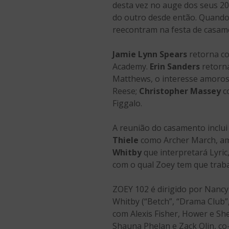
desta vez no auge dos seus 2
do outro desde então. Quando
reecontram na festa de casam
Jamie Lynn Spears
retorna co
Academy.
Erin Sanders
retorn
Matthews, o interesse amoro
Reese;
Christopher Massey
c
Figgalo.
A reunião do casamento inclu
Thiele
como Archer March, am
Whitby
que interpretará Lyri
com o qual Zoey tem que traba
ZOEY 102 é dirigido por Nancy
Whitby (“Betch”, “Drama Club”
com Alexis Fisher, Hower e Sh
Shauna Phelan e Zack Olin, co