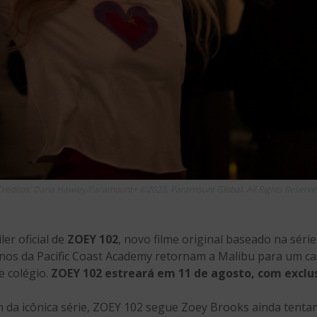
réditos: Dana Hawley/Paramount+ ©2023, Paramount Global. All Rights Reserv
ler oficial de
ZOEY 102
, novo filme original baseado na séri
lunos da Pacific Coast Academy retornam a Malibu para um 
 colégio.
ZOEY 102 estreará em 11 de agosto, com excl
 da icônica série, ZOEY 102 segue Zoey Brooks ainda tentan