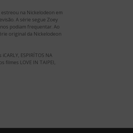
e estreou na Nickelodeon em
evisão. A série segue Zoey
inos podiam frequentar. Ao
érie original da Nickelodeon
es iCARLY, ESPIRÍTOS NA
s filmes LOVE IN TAIPEI,