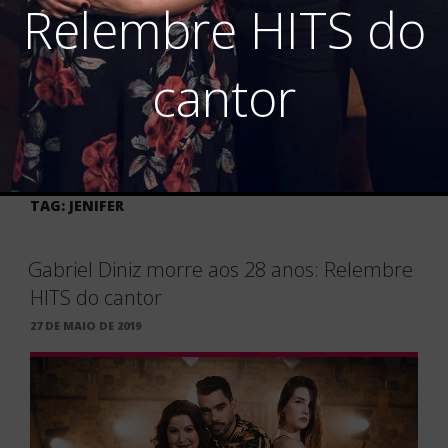
Relembre HITS do
cantor
TAG:
JENIFER
Gabriel Diniz morre aos 28 anos: Relembre
HITS do cantor
PUBLICADO
27 DE MAIO DE 2019
EM