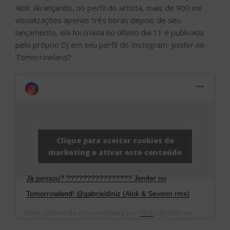
Alok. Alcançando, no perfil do artista, mais de 900 mil
visualizações apenas três horas depois de seu
lançamento, ela foi criada no último dia 11 e publicada
pelo próprio DJ em seu perfil do Instagram. Jenifer no
Tomorrowland?
Clique para aceitar cookies de
marketing e ativar este conteúdo
Já pensou? ???????????????? Jenifer no
Tomorrowland! @gabrieldiniz (Alok & Sevenn rmx)
Uma publicação compartilhada por
Alok
(@alok) em
11 de Jan