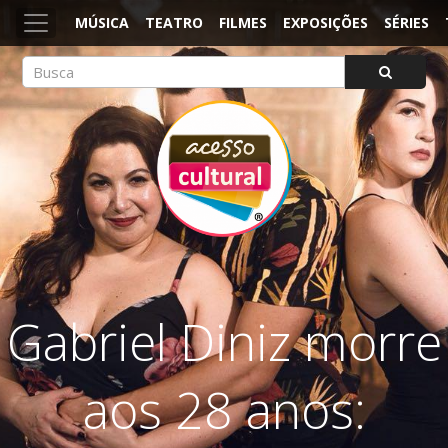
MÚSICA
TEATRO
FILMES
EXPOSIÇÕES
SÉRIES
ACESSO CULTURAL
Arte, Cultura Pop e Entretenimento
Gabriel Diniz morre
aos 28 anos: