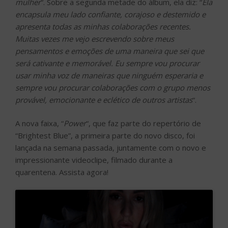
mulher
“. Sobre a segunda metade do álbum, ela diz: “
Ela
encapsula meu lado confiante, corajoso e destemido e
apresenta todas as minhas colaborações recentes.
Muitas vezes me vejo escrevendo sobre meus
pensamentos e emoções de uma maneira que sei que
será cativante e memorável. Eu sempre vou procurar
usar minha voz de maneiras que ninguém esperaria e
sempre vou procurar colaborações com o grupo menos
provável, emocionante e eclético de outros artistas
“.
A nova faixa, “
Power
“, que faz parte do repertório de
“Brightest Blue”, a primeira parte do novo disco, foi
lançada na semana passada, juntamente com o novo e
impressionante videoclipe, filmado durante a
quarentena. Assista agora!