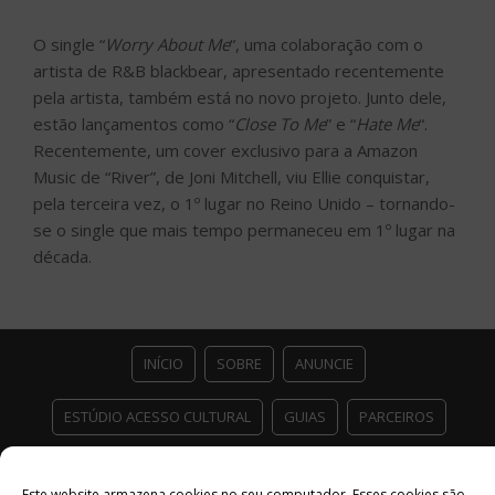
O single “
Worry About Me
“, uma colaboração com o
artista de R&B blackbear, apresentado recentemente
pela artista, também está no novo projeto. Junto dele,
estão lançamentos como “
Close To Me
” e “
Hate Me
“.
Recentemente, um cover exclusivo para a Amazon
Music de “River”, de Joni Mitchell, viu Ellie conquistar,
pela terceira vez, o 1º lugar no Reino Unido – tornando-
se o single que mais tempo permaneceu em 1º lugar na
década.
INÍCIO
SOBRE
ANUNCIE
ESTÚDIO ACESSO CULTURAL
GUIAS
PARCEIROS
CONTATO
POLÍTICA DE PRIVACIDADE
Este website armazena cookies no seu computador. Esses cookies são