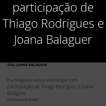
participação de
Thiago Rodrigues e
Joana Balaguer
TAG:
JOANA BALAGUER
Ina Magdala lança videoclipe com
participação de Thiago Rodrigues e Joana
Balaguer
PUBLICADO
27 DE AGOSTO DE 2021
EM