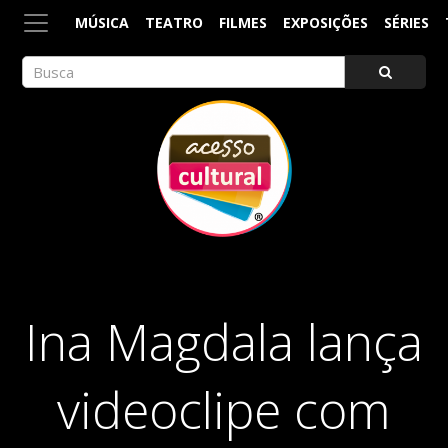
MÚSICA
TEATRO
FILMES
EXPOSIÇÕES
SÉRIES
ACESSO CULTURAL
Arte, Cultura Pop e Entretenimento
Ina Magdala lança
videoclipe com