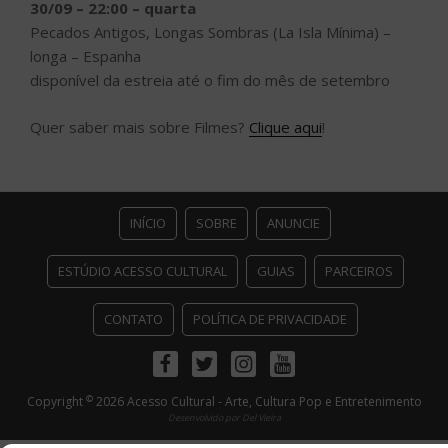
30/09 – 22:00 – quarta
Pecados Antigos, Longas Sombras (La Isla Mínima) –
longa – Espanha
disponível da estreia até o fim do mês de setembro
Quer saber mais sobre Filmes?
Clique aqui
!
INÍCIO
SOBRE
ANUNCIE
ESTÚDIO ACESSO CULTURAL
GUIAS
PARCEIROS
CONTATO
POLÍTICA DE PRIVACIDADE
Facebook
Twitter
Instagram
Youtube
©
Copyright
2026 Acesso Cultural - Arte, Cultura Pop e Entretenimento
Desenvolvido por
Del Vieira