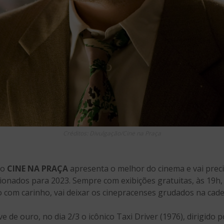
Créditos: Divulgação/Cine na Praça
 o
CINE NA PRAÇA
apresenta o melhor do cinema e vai preci
ecionados para 2023. Sempre com exibições gratuitas, às 19h
o com carinho, vai deixar os cinepracenses grudados na cade
de ouro, no dia 2/3 o icônico Taxi Driver (1976), dirigido 