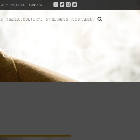
Facebook
Twitter
Instagram
Youtube
TOS
PARCEIROS
CONTATO
S
AGENDA CULTURAL
STREAMING
NOSTALGIA
 Povo em março