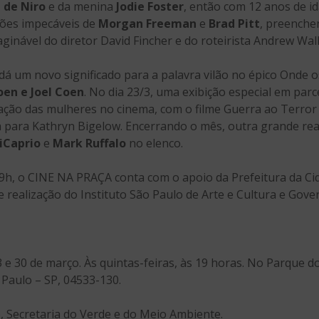
 de Niro
e da menina
Jodie Foster
, então com 12 anos de id
ações impecáveis de
Morgan Freeman
e
Brad Pitt
, preenche
ginável do diretor David Fincher e do roteirista Andrew Wa
dá um novo significado para a palavra vilão no épico Onde 
oen e Joel Coen
. No dia 23/3, uma exibição especial em parce
ação das mulheres no cinema, com o filme Guerra ao Terror 
a para Kathryn Bigelow. Encerrando o mês, outra grande real
iCaprio
e
Mark Ruffalo
no elenco.
19h, o CINE NA PRAÇA conta com o apoio da Prefeitura da Cid
 realização do Instituto São Paulo de Arte e Cultura e Gove
 23 e 30 de março. Às quintas-feiras, às 19 horas. No Parque 
Paulo – SP, 04533-130.
o, Secretaria do Verde e do Meio Ambiente.