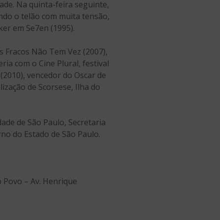
ade. Na quinta-feira seguinte,
ndo o telão com muita tensão,
lker em Se7en (1995).
os Fracos Não Tem Vez (2007),
ria com o Cine Plural, festival
(2010), vencedor do Oscar de
ização de Scorsese, Ilha do
ade de São Paulo, Secretaria
rno do Estado de São Paulo.
do Povo – Av. Henrique