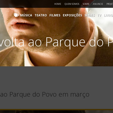
HOME
QUEM SOMOS
SOBRE
ANUNCIE
PROJE
MÚSICA
TEATRO
FILMES
EXPOSIÇÕES
SÉRIES
TV
LIVRO
 volta ao Parque do
a ao Parque do Povo em março