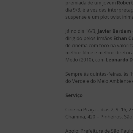
premiada de um jovem
Robert
dia 9/3, é a vez das interpret
suspense e um plot twist inima
Já no dia 16/3,
Javier Bardem
dirigido pelos irmãos
Ethan C
de cinema com foco na valoriz
melhor filme e melhor diretor
Medo (2010), com
Leonardo D
Sempre às quintas-feiras, às 
do Verde e do Meio Ambiente e
Serviço
Cine na Praça – dias 2, 9, 16,
Chamma, 420 – Pinheiros, São 
Apoio: Prefeitura de São Paul