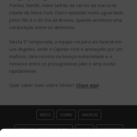
Pontiac Bandit, maior ladrão de carros da marca da
cidade de Nova York. Outro episódio muito aguardado
pelos fãs é o do Dia da Bruxas, quando acontece uma
competição entre os detetives.
Nesta 5ª temporada, a equipe vai para um funeral em
Los Angeles, onde o Capitão Holt é ameaçado por um
mafioso. Gina retorna da licença maternidade e o
romance entre os protagonistas Jake e Amy evolui
rapidamente.
Quer saber mais sobre Séries?
Clique aqui
!
INÍCIO
SOBRE
ANUNCIE
ESTÚDIO ACESSO CULTURAL
GUIAS
PARCEIROS