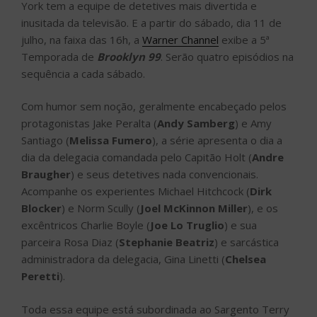
York tem a equipe de detetives mais divertida e
inusitada da televisão. E a partir do sábado, dia 11 de
julho, na faixa das 16h, a
Warner Channel
exibe a 5ª
Temporada de
Brooklyn 99
. Serão quatro episódios na
sequência a cada sábado.
Com humor sem noção, geralmente encabeçado pelos
protagonistas Jake Peralta (
Andy Samberg
) e Amy
Santiago (
Melissa Fumero
), a série apresenta o dia a
dia da delegacia comandada pelo Capitão Holt (
Andre
Braugher
) e seus detetives nada convencionais.
Acompanhe os experientes Michael Hitchcock (
Dirk
Blocker
) e Norm Scully (
Joel McKinnon Miller
), e os
excêntricos Charlie Boyle (
Joe Lo Truglio
) e sua
parceira Rosa Diaz (
Stephanie Beatriz
) e sarcástica
administradora da delegacia, Gina Linetti (
Chelsea
Peretti
).
Toda essa equipe está subordinada ao Sargento Terry