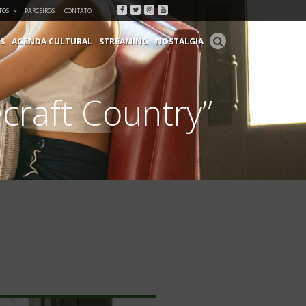
Facebook
Twitter
Instagram
Youtube
TOS
PARCEIROS
CONTATO
S
AGENDA CULTURAL
STREAMING
NOSTALGIA
craft Country”