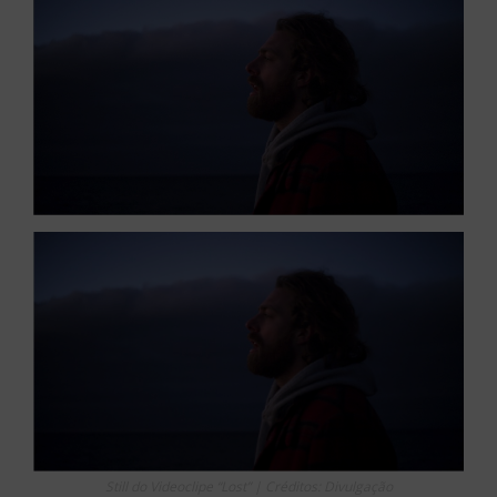
Still do Videoclipe “Lost” | Créditos: Divulgação