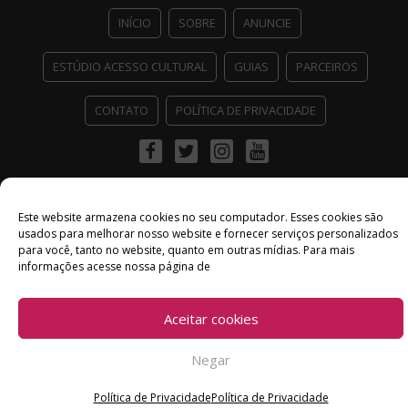
INÍCIO
SOBRE
ANUNCIE
ESTÚDIO ACESSO CULTURAL
GUIAS
PARCEIROS
CONTATO
POLÍTICA DE PRIVACIDADE
Facebook
Twitter
Instagram
Youtube
©
Copyright
2026 Acesso Cultural - Arte, Cultura Pop e Entretenimento
Desenvolvido por
Del Vieira
Este website armazena cookies no seu computador. Esses cookies são
usados ​​para melhorar nosso website e fornecer serviços personalizados
para você, tanto no website, quanto em outras mídias. Para mais
informações acesse nossa página de
Aceitar cookies
Negar
Política de Privacidade
Política de Privacidade