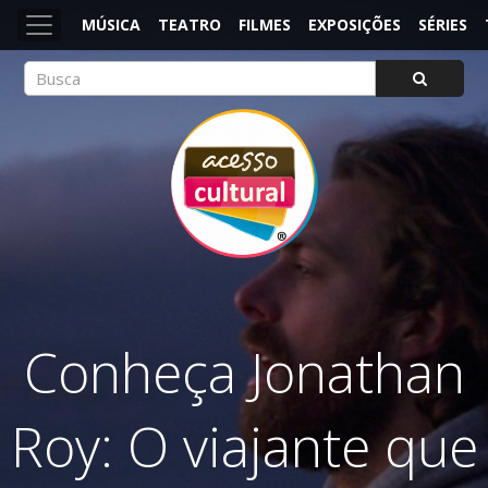
MÚSICA
TEATRO
FILMES
EXPOSIÇÕES
SÉRIES
ACESSO CULTURAL
Arte, Cultura Pop e Entretenimento
Conheça Jonathan
Roy: O viajante que