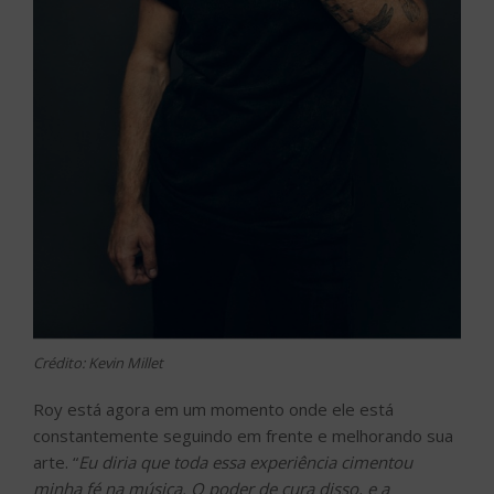
Crédito: Kevin Millet
Roy está agora em um momento onde ele está
constantemente seguindo em frente e melhorando sua
arte. “
Eu diria que toda essa experiência cimentou
minha fé na música. O poder de cura disso, e a