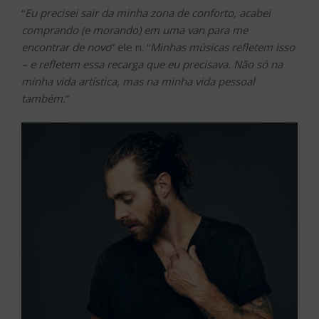
“
Eu precisei sair da minha zona de conforto, acabei
comprando (e morando) em uma van para me
encontrar de novo
” ele ri. “
Minhas músicas refletem isso
– e refletem essa recarga que eu precisava. Não só na
minha vida artística, mas na minha vida pessoal
também.
”