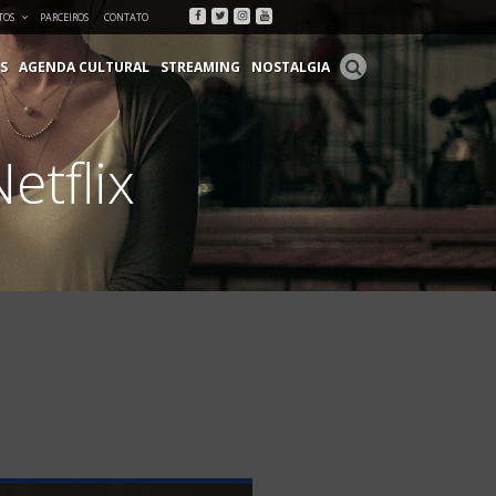
Facebook
Twitter
Instagram
Youtube
TOS
PARCEIROS
CONTATO
S
AGENDA CULTURAL
STREAMING
NOSTALGIA
etflix