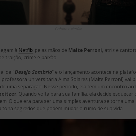
Créditos: Netflix
chegam à
Netflix
pelas mãos de
Maite Perroni
, atriz e canto
e traição, crime e paixão.
ial de “
Desejo Sombrio
” e o lançamento acontece na platafo
e professora universitária Alma Solares (Maite Perroni) va
o de uma separação. Nesse período, ela tem um encontro ar
peitzer
. Quando volta para sua família, ela decide esquecer
cem. O que era para ser uma simples aventura se torna uma
à tona segredos que podem mudar o rumo de sua vida.