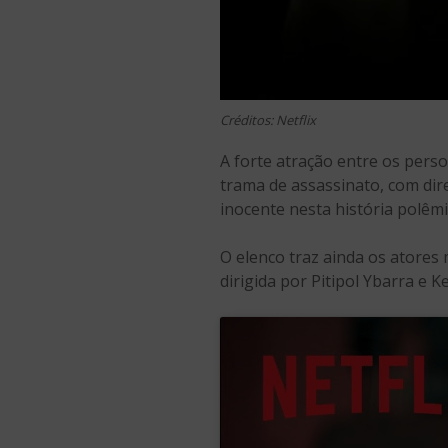
Créditos: Netflix
A forte atração entre os pers
trama de assassinato, com dire
inocente nesta história polêmi
O elenco traz ainda os atores
dirigida por Pitipol Ybarra e K