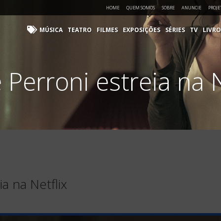
HOME
QUEM SOMOS
SOBRE
ANUNCIE
PROJE
MÚSICA
TEATRO
FILMES
EXPOSIÇÕES
SÉRIES
TV
LIVRO
 Perroni estreia na N
a na Netflix