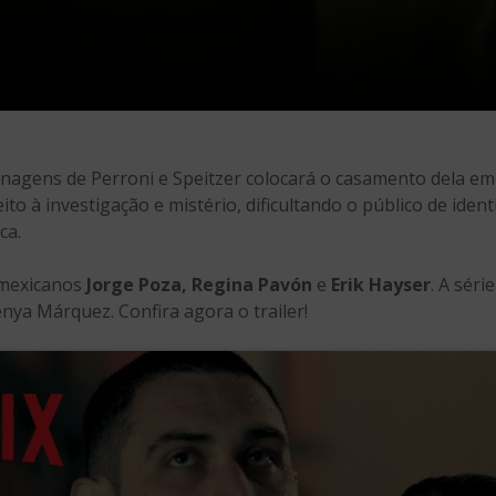
onagens de Perroni e Speitzer colocará o casamento dela em
ito à investigação e mistério, dificultando o público de iden
ca.
 mexicanos
Jorge Poza, Regina Pavón
e
Erik Hayser
. A séri
enya Márquez. Confira agora o trailer!