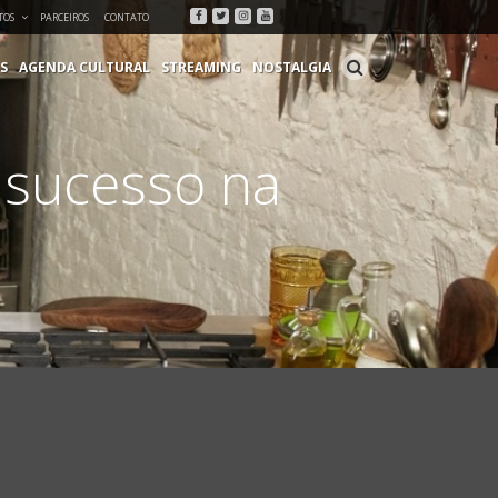
Facebook
Twitter
Instagram
Youtube
TOS
PARCEIROS
CONTATO
S
AGENDA CULTURAL
STREAMING
NOSTALGIA
m sucesso na