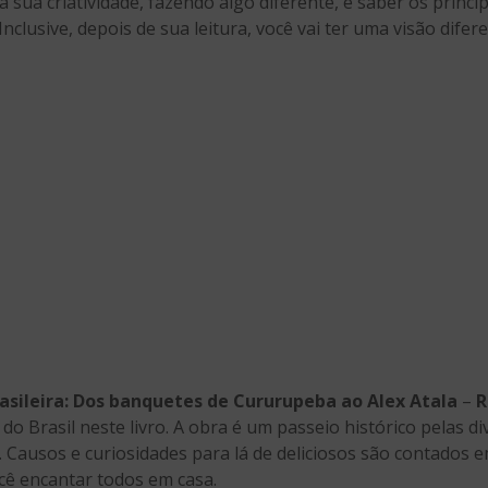
a sua criatividade, fazendo algo diferente, e saber os princi
. Inclusive, depois de sua leitura, você vai ter uma visão dif
asileira: Dos banquetes de Cururupeba ao Alex Atala
–
R
 do Brasil neste livro. A obra é um passeio histórico pelas di
 Causos e curiosidades para lá de deliciosos são contados 
ê encantar todos em casa.