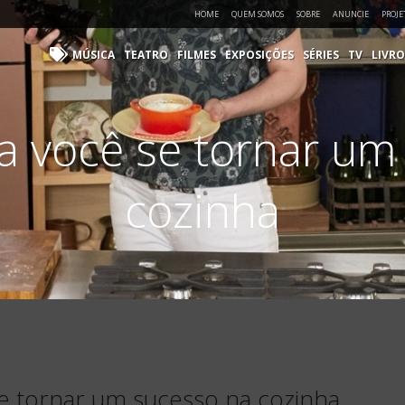
HOME
QUEM SOMOS
SOBRE
ANUNCIE
PROJE
MÚSICA
TEATRO
FILMES
EXPOSIÇÕES
SÉRIES
TV
LIVRO
ra você se tornar u
cozinha
 se tornar um sucesso na cozinha