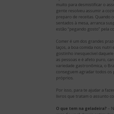
muito para desmistificar o ass
gente resolveu assumir a cozin
preparo de receitas. Quando c
sentados à mesa, arranca susp
estão “pegando gosto” pela co
Comer é um dos grandes praze
laços, a boa comida nos nutri
gostinho inesquecível daquele
as pessoas e é afeto puro, ca
variedade gastronômica, o Bras
conseguem agradar todos os pa
próprios.
Por isso, para te ajudar a faz
livros que tratam o assunto co
O que tem na geladeira?
– N