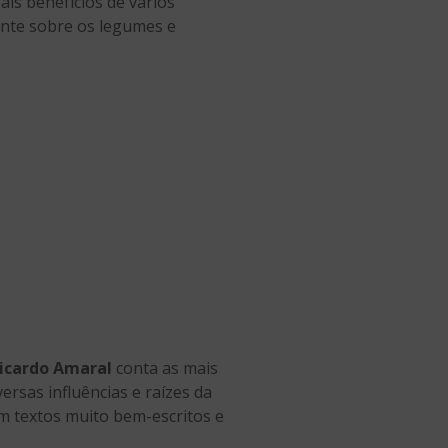
pais benefícios de vários
erente sobre os legumes e
icardo Amaral
conta as mais
versas influências e raízes da
em textos muito bem-escritos e