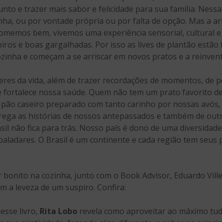
unto e trazer mais sabor e felicidade para sua família. Nes
ha, ou por vontade própria ou por falta de opção. Mas a art
omemos bem, vivemos uma experiência sensorial, cultural e
iros e boas gargalhadas. Por isso as lives de plantão estão
zinha e começam a se arriscar em novos pratos e a reinventa
res da vida, além de trazer recordações de momentos, de p
 e fortalece nossa saúde. Quem não tem um prato favorito de
 pão caseiro preparado com tanto carinho por nossas avós,
rrega as histórias de nossos antepassados e também de outr
il não fica para trás. Nosso país é dono de uma diversidade
ladares. O Brasil é um continente e cada região tem seus 
er bonito na cozinha, junto com o Book Advisor, Eduardo Vill
m a leveza de um suspiro. Confira:
esse livro,
Rita Lobo
revela como aproveitar ao máximo tud