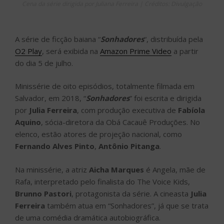
Cena da série dirigida por Juliana Ferreira | Créditos: Divulgação
A série de ficção baiana “
Sonhadores
“, distribuída pela
O2 Play
, será exibida na
Amazon Prime Video
a partir
do dia 5 de julho.
Minissérie de oito episódios, totalmente filmada em
Salvador, em 2018, “
Sonhadores
” foi escrita e dirigida
por
Julia Ferreira
, com produção executiva de
Fabíola
Aquino
, sócia-diretora da Obá Cacauê Produções. No
elenco, estão atores de projeção nacional, como
Fernando Alves Pinto
,
Antônio Pitanga
.
Na minissérie, a atriz
Aicha Marques
é Angela, mãe de
Rafa, interpretado pelo finalista do The Voice Kids,
Brunno Pastori
, protagonista da série. A cineasta
Julia
Ferreira
também atua em “Sonhadores”, já que se trata
de uma comédia dramática autobiográfica.