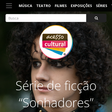
MÚSICA
TEATRO
FILMES
EXPOSIÇÕES
SÉRIES
ACESSO CULTURAL
Arte, Cultura Pop e Entretenimento
Série de ficção
“Sonhadores”