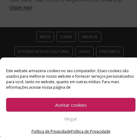
Clique aqui
!
INÍCIO
SOBRE
ANUNCIE
ESTÚDIO ACESSO CULTURAL
GUIAS
PARCEIROS
CONTATO
POLÍTICA DE PRIVACIDADE
Este website armazena cookies no seu computador. Esses cookies são
usados ​​para melhorar nosso website e fornecer serviços personalizados
Facebook
Twitter
Instagram
Youtube
para você, tanto no website, quanto em outras mídias. Para mais
informações acesse nossa página de
©
Copyright
2026 Acesso Cultural - Arte, Cultura Pop e Entretenimento
Desenvolvido por
Del Vieira
Aceitar cookies
Negar
Política de Privacidade
Política de Privacidade