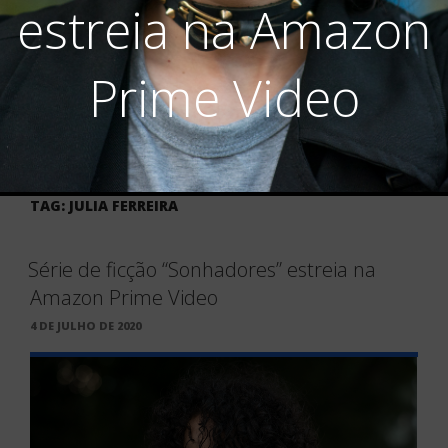
estreia na Amazon
Prime Video
TAG:
JULIA FERREIRA
Série de ficção “Sonhadores” estreia na
Amazon Prime Video
PUBLICADO
4 DE JULHO DE 2020
EM