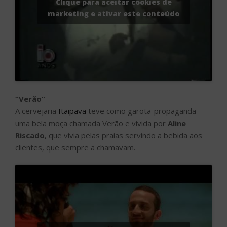
Clique para aceitar cookies de
marketing e ativar este conteúdo
“Verão”
A cervejaria
Itaipava
teve como garota-propaganda
uma bela moça chamada Verão e vivida por
Aline
Riscado
, que vivia pelas praias servindo a bebida aos
clientes, que sempre a chamavam.