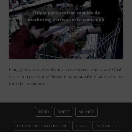
Clique para aceitar cookies de
marketing e ativar este conteúdo
E aí, gostou de relembrar os comerciais clássicos? Qual
era o seu preferido?
Acesse o nosso site
e não fique de
fora das novidades!
INÍCIO
SOBRE
ANUNCIE
ESTÚDIO ACESSO CULTURAL
GUIAS
PARCEIROS