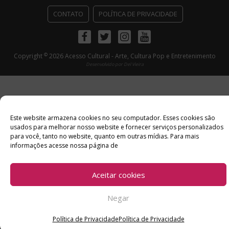
CONTATO
POLÍTICA DE PRIVACIDADE
Facebook
Twitter
Instagram
Youtube
©
Copyright
2026 Acesso Cultural - Arte, Cultura Pop e Entretenimento
Desenvolvido por
Del Vieira
Este website armazena cookies no seu computador. Esses cookies são
usados ​​para melhorar nosso website e fornecer serviços personalizados
para você, tanto no website, quanto em outras mídias. Para mais
informações acesse nossa página de
Aceitar cookies
Negar
Política de Privacidade
Política de Privacidade