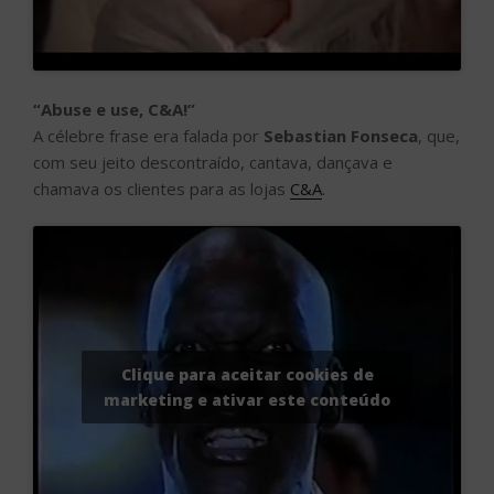
“Abuse e use, C&A!”
A célebre frase era falada por
Sebastian Fonseca
, que,
com seu jeito descontraído, cantava, dançava e
chamava os clientes para as lojas
C&A
.
Clique para aceitar cookies de
marketing e ativar este conteúdo