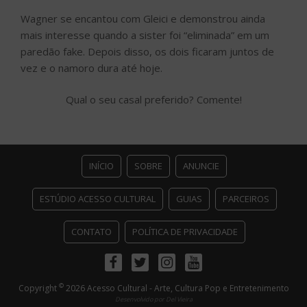
Wagner se encantou com Gleici e demonstrou ainda
mais interesse quando a sister foi “eliminada” em um
paredão fake. Depois disso, os dois ficaram juntos de
vez e o namoro dura até hoje.
Qual o seu casal preferido? Comente!
INÍCIO
SOBRE
ANUNCIE
ESTÚDIO ACESSO CULTURAL
GUIAS
PARCEIROS
CONTATO
POLÍTICA DE PRIVACIDADE
Facebook
Twitter
Instagram
Youtube
©
Copyright
2026 Acesso Cultural - Arte, Cultura Pop e Entretenimento
Desenvolvido por
Del Vieira