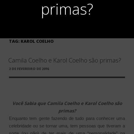
primas?
TAG:
KAROL COELHO
Camila Coelho e Karol Coelho são primas?
PUBLICADO
2 DE FEVEREIRO DE 2016
EM
Você Sabia que Camila Coelho e Karol Coelho são
primas?
Enquanto tem gente fazendo de tudo para conhecer uma
celebridade ou se tornar uma, tem pessoas que tiveram a
sorte (ou não) de ter mais de uma “personalidade” na