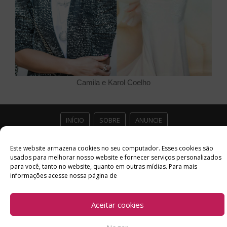
Camila e Karol Coelho
INÍCIO
SOBRE
ANUNCIE
ESTÚDIO ACESSO CULTURAL
GUIAS
PARCEIROS
Este website armazena cookies no seu computador. Esses cookies são
usados ​​para melhorar nosso website e fornecer serviços personalizados
para você, tanto no website, quanto em outras mídias. Para mais
CONTATO
POLÍTICA DE PRIVACIDADE
informações acesse nossa página de
Facebook
Twitter
Instagram
Youtube
Aceitar cookies
©
Copyright
2026 Acesso Cultural - Arte, Cultura Pop e Entretenimento
Desenvolvido por
Del Vieira