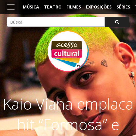
MÚSICA
TEATRO
FILMES
EXPOSIÇÕES
SÉRIES
ACESSO CULTURAL
Arte, Cultura Pop e Entretenimento
Kaio Viana emplaca
hit “Formosa” e