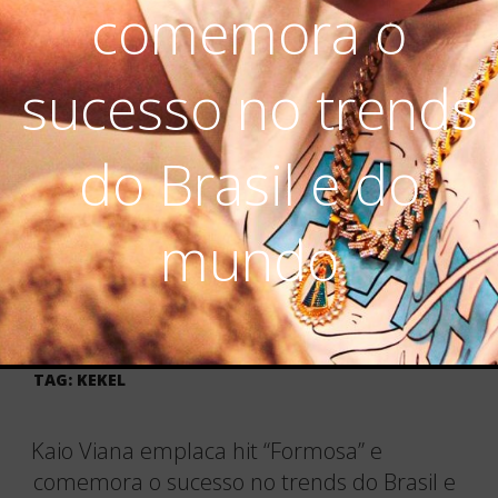
comemora o
sucesso no trends
do Brasil e do
mundo
TAG:
KEKEL
Kaio Viana emplaca hit “Formosa” e
comemora o sucesso no trends do Brasil e