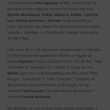
A festa junina na
Portuguesa
recebe, neste final, de
semana um dos maiores nomes da música nacional.
Marília Mendonça
,
Kekel
,
Maneva
,
Melim
,
Cynthia
Luz
,
Poesia Acústica
e
Matuê
se apresentam no
maior arraial de São Paulo. Os shows acontecem neste
sábado e domingo, no Estádio do Canindé, zona norte
de São Paulo.
Com mais de 10 mil ingressos vendidos para o sábado,
o tradicional arraial paulistano recebe o reggae da
banda
Maneva
e seus sucessos como “Tô de Pé”, “Seja
Para Mim” e “Saudades do Tempo” e o pop do trio
Melim
, que traz a capital paulista canções como “Meu
Abrigo”, “Ouvi Dizer” e “Dois Corações”. Também se
apresentam na mesma noite, a revelação do rap
nacional
Cynthia Luz
e os queridinhos da internet o
coletivo
Poesia Acústica
.
No domingo, e com os ingressos quase esgotados, a