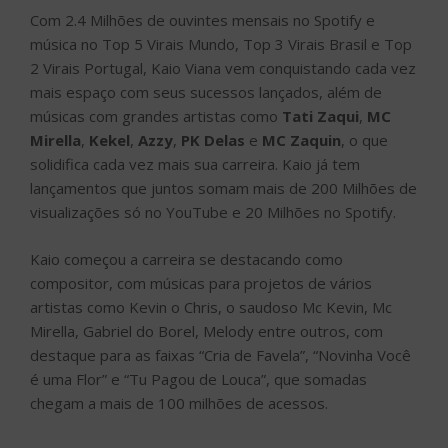
Com 2.4 Milhões de ouvintes mensais no Spotify e
música no Top 5 Virais Mundo, Top 3 Virais Brasil e Top
2 Virais Portugal, Kaio Viana vem conquistando cada vez
mais espaço com seus sucessos lançados, além de
músicas com grandes artistas como
Tati Zaqui
,
MC
Mirella
,
Kekel
,
Azzy
,
PK Delas
e
MC Zaquin
, o que
solidifica cada vez mais sua carreira. Kaio já tem
lançamentos que juntos somam mais de 200 Milhões de
visualizações só no YouTube e 20 Milhões no Spotify.
Kaio começou a carreira se destacando como
compositor, com músicas para projetos de vários
artistas como Kevin o Chris, o saudoso Mc Kevin, Mc
Mirella, Gabriel do Borel, Melody entre outros, com
destaque para as faixas “Cria de Favela”, “Novinha Você
é uma Flor” e “Tu Pagou de Louca”, que somadas
chegam a mais de 100 milhões de acessos.