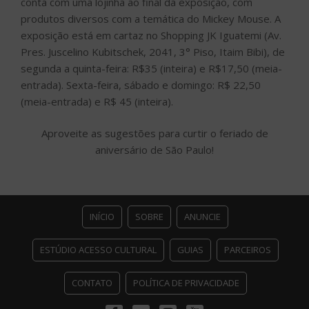
conta com uma lojinha ao final da exposição, com
produtos diversos com a temática do Mickey Mouse. A
exposição está em cartaz no Shopping JK Iguatemi (Av.
Pres. Juscelino Kubitschek, 2041, 3° Piso, Itaim Bibi), de
segunda a quinta-feira: R$35 (inteira) e R$17,50 (meia-
entrada). Sexta-feira, sábado e domingo: R$ 22,50
(meia-entrada) e R$ 45 (inteira).
Aproveite as sugestões para curtir o feriado de
aniversário de São Paulo!
INÍCIO
SOBRE
ANUNCIE
ESTÚDIO ACESSO CULTURAL
GUIAS
PARCEIROS
CONTATO
POLÍTICA DE PRIVACIDADE