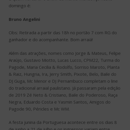
domingo é:
Bruno Angelini
Obs: Retirada a partir das 18h no portão 7 com RG do
ganhador e do acompanhante. Bom arraiá!
Além das atrações, nomes como Jorge & Mateus, Felipe
Araújo, Gustavo Miotto, Lucas Lucco, CPM22, Turma do
Pagode, Maria Cecilia & Rodolfo, Sorriso Maroto, Planta
& Raiz, Hungria, Ira, Jerry Smith, Pixote, Belo, Baile do
DJ Guga, Mc Menor e DJ Pernambuco completam o line
do tradicional arraial paulistano. Já passaram pela edição
de 2019 Zé Neto & Cristiano, Baile do Poderoso, Raça
Negra, Eduardo Costa e Yasmin Santos, Amigos do
Pagode 90, Péricles e Mc WM.
A festa junina da Portuguesa acontece entre os dias 8
de junho a 21 de julho e os ingressos variam entre