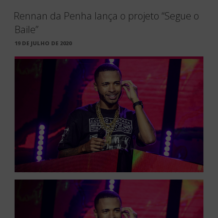
Rennan da Penha lança o projeto “Segue o
Baile”
PUBLICADO
19 DE JULHO DE 2020
EM