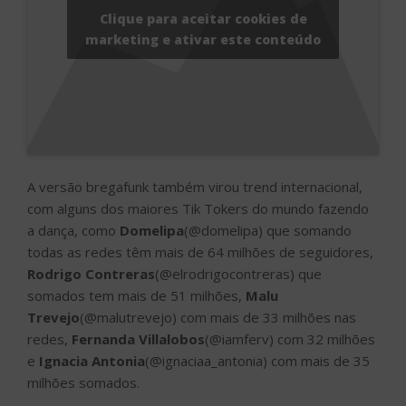
Clique para aceitar cookies de
marketing e ativar este conteúdo
A versão bregafunk também virou trend internacional,
com alguns dos maiores Tik Tokers do mundo fazendo
a dança, como
Domelipa
(@domelipa) que somando
todas as redes têm mais de 64 milhões de seguidores,
Rodrigo Contreras
(@elrodrigocontreras) que
somados tem mais de 51 milhões,
Malu
Trevejo
(@malutrevejo) com mais de 33 milhões nas
redes,
Fernanda Villalobos
(@iamferv) com 32 milhões
e
Ignacia Antonia
(@ignaciaa_antonia) com mais de 35
milhões somados.