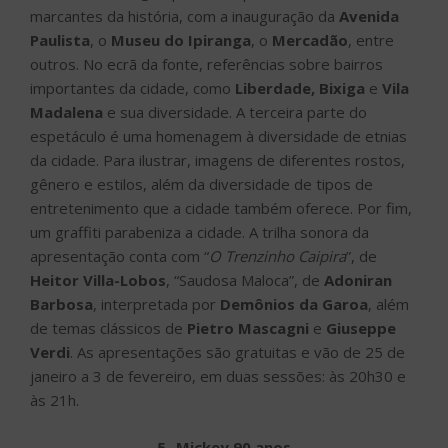
marcantes da história, com a inauguração da
Avenida
Paulista
, o
Museu do Ipiranga
, o
Mercadão
, entre
outros. No ecrã da fonte, referências sobre bairros
importantes da cidade, como
Liberdade, Bixiga
e
Vila
Madalena
e sua diversidade. A terceira parte do
espetáculo é uma homenagem à diversidade de etnias
da cidade. Para ilustrar, imagens de diferentes rostos,
gênero e estilos, além da diversidade de tipos de
entretenimento que a cidade também oferece. Por fim,
um graffiti parabeniza a cidade. A trilha sonora da
apresentação conta com “
O Trenzinho Caipira
”, de
Heitor Villa-Lobos
, “Saudosa Maloca”, de
Adoniran
Barbosa
, interpretada por
Demônios da Garoa
, além
de temas clássicos de
Pietro Mascagni
e
Giuseppe
Verdi
. As apresentações são gratuitas e vão de 25 de
janeiro a 3 de fevereiro, em duas sessões: às 20h30 e
às 21h.
5- Mickey 90 anos