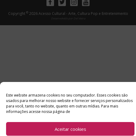
Facebook
Twitter
Instagram
Youtube
©
Copyright
2026 Acesso Cultural - Arte, Cultura Pop e Entretenimento
Desenvolvido por
Del Vieira
Este website armazena cookies no seu computador. Esses cookies são
usados ​​para melhorar nosso website e fornecer serviços personalizados
para você, tanto no website, quanto em outras mídias. Para mais
informações acesse nossa página de
Aceitar cookies