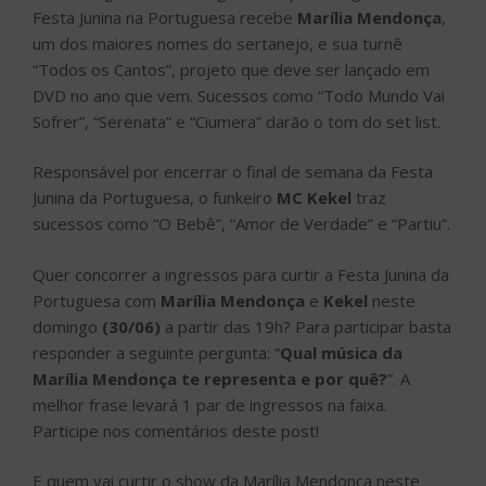
Festa Junina na Portuguesa recebe
Marília Mendonça
,
um dos maiores nomes do sertanejo, e sua turnê
“Todos os Cantos”, projeto que deve ser lançado em
DVD no ano que vem. Sucessos como “Todo Mundo Vai
Sofrer”, “Serenata” e “Ciumera” darão o tom do set list.
Responsável por encerrar o final de semana da Festa
Junina da Portuguesa, o funkeiro
MC Kekel
traz
sucessos como “O Bebê”, “Amor de Verdade” e “Partiu”.
Quer concorrer a ingressos para curtir a Festa Junina da
Portuguesa com
Marília Mendonça
e
Kekel
neste
domingo
(30/06)
a partir das 19h? Para participar basta
responder a seguinte pergunta: “
Qual música da
Marília Mendonça te representa e por quê?
”. A
melhor frase levará 1 par de ingressos na faixa.
Participe nos comentários deste post!
E quem vai curtir o show da Marília Mendonça neste