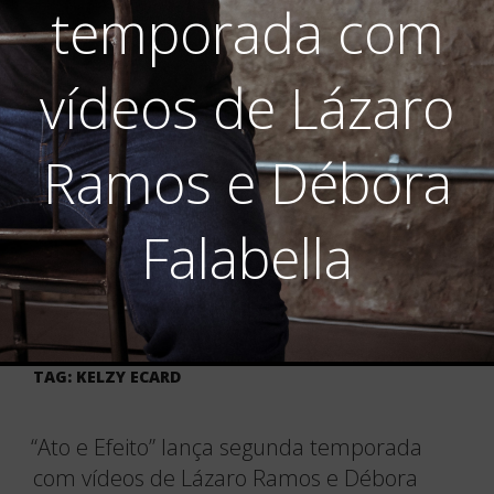
temporada com
vídeos de Lázaro
Ramos e Débora
Falabella
TAG:
KELZY ECARD
“Ato e Efeito” lança segunda temporada
com vídeos de Lázaro Ramos e Débora