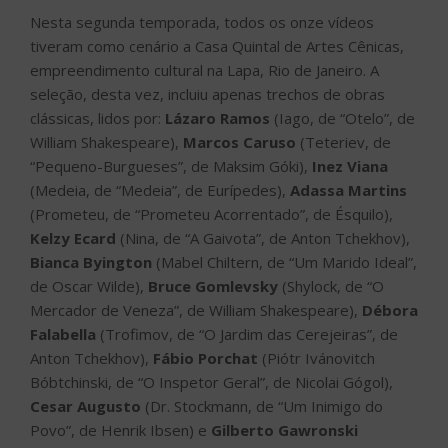
Nesta segunda temporada, todos os onze vídeos
tiveram como cenário a Casa Quintal de Artes Cênicas,
empreendimento cultural na Lapa, Rio de Janeiro. A
seleção, desta vez, incluiu apenas trechos de obras
clássicas, lidos por:
Lázaro Ramos
(Iago, de “Otelo”, de
William Shakespeare),
Marcos Caruso
(Teteriev, de
“Pequeno-Burgueses”, de Maksim Góki),
Inez Viana
(Medeia, de “Medeia”, de Eurípedes),
Adassa Martins
(Prometeu, de “Prometeu Acorrentado”, de Ésquilo),
Kelzy Ecard
(Nina, de “A Gaivota”, de Anton Tchekhov),
Bianca Byington
(Mabel Chiltern, de “Um Marido Ideal”,
de Oscar Wilde),
Bruce Gomlevsky
(Shylock, de “O
Mercador de Veneza”, de William Shakespeare),
Débora
Falabella
(Trofimov, de “O Jardim das Cerejeiras”, de
Anton Tchekhov),
Fábio Porchat
(Piótr Ivánovitch
Bóbtchinski, de “O Inspetor Geral”, de Nicolai Gógol),
Cesar Augusto
(Dr. Stockmann, de “Um Inimigo do
Povo”, de Henrik Ibsen) e
Gilberto Gawronski