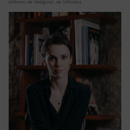
(Hêmon, de “Antígona”, de Sófocles).