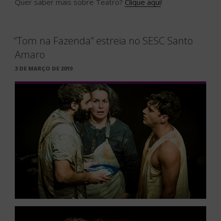
Quer saber mais sobre Teatro?
Clique aqui
!
“Tom na Fazenda” estreia no SESC Santo
Amaro
PUBLICADO
3 DE MARÇO DE 2019
EM