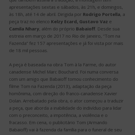
apresentações sextas e sábados, às 21h, e domingos,
às 18h, até 14 de abril. Dirigida por
Rodrigo Portella
, a
peça traz no elenco
Kelzy Ecard, Gustavo Vaz
e
Camila Nhary
, além do próprio
Babaioff
. Desde sua
estreia em março de 2017 no Rio de Janeiro, “Tom na
Fazenda” fez 157 apresentações e já foi vista por mais
de 18 mil pessoas.
A peça é baseada na obra Tom à la Farme, do autor
canadense Michel Marc Bouchard. Foi numa conversa
com um amigo que Babaioff tomou conhecimento do
filme Tom na Fazenda (2013), adaptação da peça
homônima, com direção do franco-canadense Xavier
Dolan. Arrebatado pela obra, o ator começou a traduzir
a peça, que aborda a inabilidade do indivíduo para lidar
com o preconceito, a impotência, a violência e o
fracasso. Em cena, o publicitário Tom (Armando
Babaioff) vai à fazenda da família para o funeral de seu