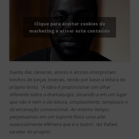
Clique para aceitar cookies de
marketing e ativar este conteúdo
Diante das câmeras, atores e atrizes interpretam
trechos de peças teatrais, tendo por base a leitura do
próprio texto. “
A ideia é proporcionar um olhar
diferente sobre a dramaturgia, situando-a em um lugar
que não é nem o da leitura, simplesmente, tampouco o
da encenação convencional. Ao mesmo tempo,
perpetuamos em um suporte físico uma arte
essencialmente efêmera que é o teatro
“, diz Rafael,
curador do projeto.