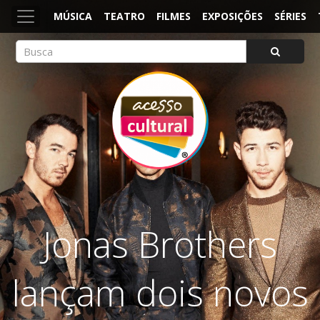
MÚSICA
TEATRO
FILMES
EXPOSIÇÕES
SÉRIES
ACESSO CULTURAL
Arte, Cultura Pop e Entretenimento
Jonas Brothers
lançam dois novos