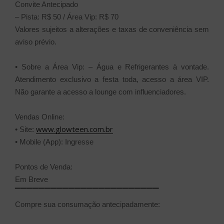
Convite Antecipado
– Pista: R$ 50 / Área Vip: R$ 70
Valores sujeitos a alterações e taxas de conveniência sem
aviso prévio.
• Sobre a Área Vip: – Água e Refrigerantes à vontade.
Atendimento exclusivo a festa toda, acesso a área VIP.
Não garante a acesso a lounge com influenciadores.
Vendas Online:
www.glowteen.com.br
• Site:
• Mobile (App): Ingresse
Pontos de Venda:
Em Breve
▔▔▔▔▔▔▔▔▔▔▔▔▔▔▔▔▔▔▔▔▔▔▔▔
Compre sua consumação antecipadamente: