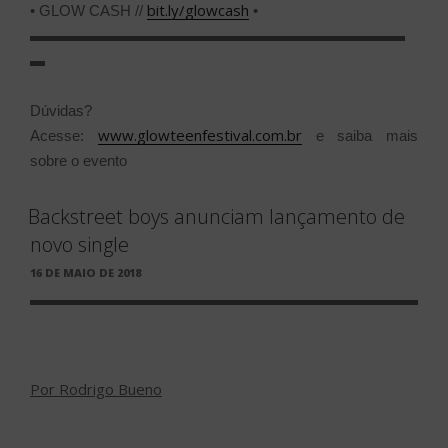
bit.ly/glowcash
• GLOW CASH //
•
▬▬▬▬▬▬▬▬▬▬▬▬▬▬▬▬▬▬▬▬▬▬▬▬▬
▬
Dúvidas?
www.glowteenfestival.com.br
Acesse:
e saiba mais
sobre o evento
Backstreet boys anunciam lançamento de
novo single
PUBLICADO
16 DE MAIO DE 2018
EM
Por Rodrigo Bueno