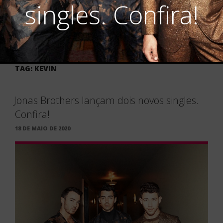
singles. Confira!
TAG:
KEVIN
Jonas Brothers lançam dois novos singles.
Confira!
PUBLICADO
18 DE MAIO DE 2020
EM