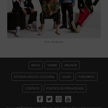
Foto: Divulgação
INÍCIO
SOBRE
ANUNCIE
ESTÚDIO ACESSO CULTURAL
GUIAS
PARCEIROS
CONTATO
POLÍTICA DE PRIVACIDADE
Facebook
Twitter
Instagram
Youtube
©