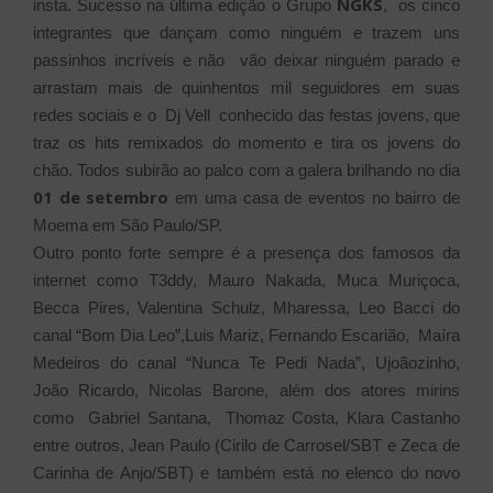
NGKS
insta. Sucesso na última edição o Grupo
, os cinco
integrantes que dançam como ninguém e trazem uns
passinhos incríveis e não vão deixar ninguém parado e
arrastam mais de quinhentos mil seguidores em suas
redes sociais e o Dj Vell conhecido das festas jovens, que
traz os hits remixados do momento e tira os jovens do
chão. Todos subirão ao palco com a galera brilhando no dia
01 de setembro
em uma casa de eventos no bairro de
Moema em São Paulo/SP.
Outro ponto forte sempre é a presença dos famosos da
internet como T3ddy, Mauro Nakada, Muca Muriçoca,
Becca Pires, Valentina Schulz, Mharessa, Leo Bacci do
canal “Bom Dia Leo”,Luis Mariz, Fernando Escarião, Maíra
Medeiros do canal “Nunca Te Pedi Nada”, Ujoãozinho,
João Ricardo, Nicolas Barone, além dos atores mirins
como Gabriel Santana, Thomaz Costa, Klara Castanho
entre outros, Jean Paulo (Cirilo de Carrosel/SBT e Zeca de
Carinha de Anjo/SBT) e também está no elenco do novo