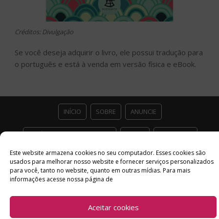
Créditos: Divulgação
Se você deseja adquirir o livro, ele possui tradução para
o português e está à venda em versão física e eBook.
INÍCIO
SOBRE
ANUNCIE
ESTÚDIO ACESSO CULTURAL
GUIAS
PARCEIROS
Este website armazena cookies no seu computador. Esses cookies são
CONTATO
POLÍTICA DE PRIVACIDADE
usados ​​para melhorar nosso website e fornecer serviços personalizados
para você, tanto no website, quanto em outras mídias. Para mais
Facebook
Twitter
Instagram
Youtube
informações acesse nossa página de
©
Copyright
2026 Acesso Cultural - Arte, Cultura Pop e Entretenimento
Aceitar cookies
Desenvolvido por
Del Vieira