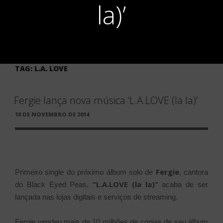
la)’
TAG:
L.A. LOVE
Fergie lança nova música ‘L.A.LOVE (la la)’
PUBLICADO
18 DE NOVEMBRO DE 2014
EM
Fergie
Primeiro single do próximo álbum solo de
, cantora
“L.A.LOVE (la la)”
do Black Eyed Peas,
acaba de ser
lançada nas lojas digitais e serviços de streaming.
Fergie vendeu mais de 10 milhões de cópias de seu álbum